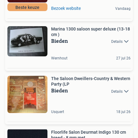
Beste keuze
Bezoek website
Vandaag
Marina 1300 saloon super deluxe (13-18
cm )
Bieden
Details
Wernhout
27 jul 26
The Saloon Dweillers-Country & Western
Party (LP
Bieden
Details
Usquert
18 jul 26
Floorlife Salon Deurmat Indigo 130 cm
breed - 8 mm met