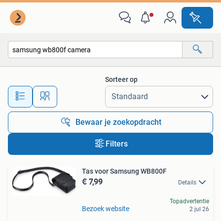
Alle categorieën…
Sorteer op
Alle afstanden…
Bewaar je zoekopdracht
Filters
Tas voor Samsung WB800F
€ 7,99
Details
Topadvertentie
Bezoek website
2 jul 26