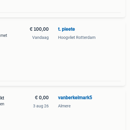
€ 100,00
t. pieete
 met
Vandaag
Hoogvliet Rotterdam
€ 0,00
vanberkelmark5
kt
pen
3 aug 26
Almere
tig
 het