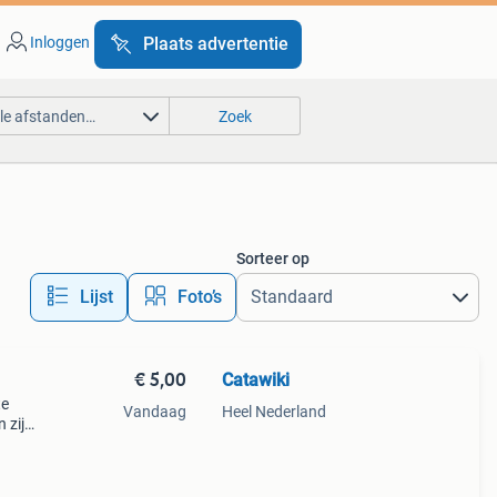
Inloggen
Plaats advertentie
lle afstanden…
Zoek
Sorteer op
Lijst
Foto’s
€ 5,00
Catawiki
te
Vandaag
Heel Nederland
 zijn
ing