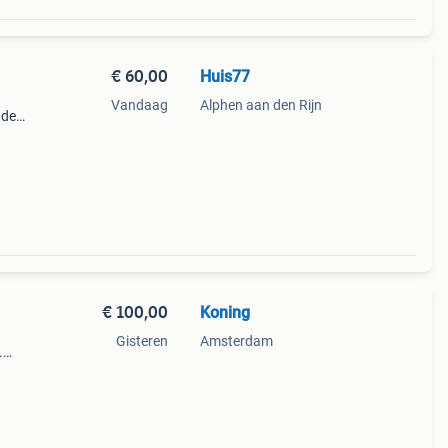
€ 60,00
Huis77
Vandaag
Alphen aan den Rijn
 de
. De
aakt
€ 100,00
Koning
Gisteren
Amsterdam
.
(nb:
len