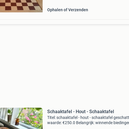
Ophalen of Verzenden
Schaaktafel - Hout - Schaaktafel
Titel: schaaktafel - hout - schaaktafel geschat
waarde: €250.0 Belangrijk: winnende biedingen
exclusief 9% koperbescherming + €3 kavel