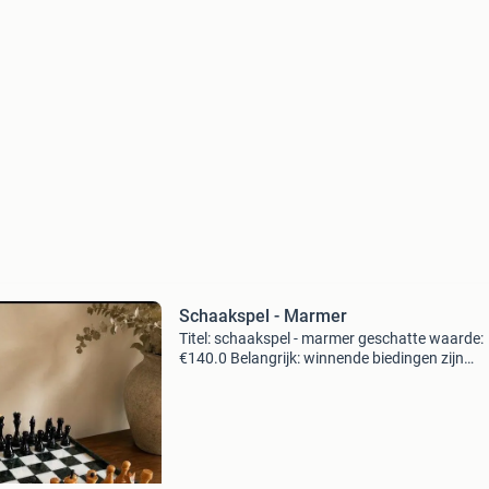
Schaakspel - Marmer
Titel: schaakspel - marmer geschatte waarde:
€140.0 Belangrijk: winnende biedingen zijn
exclusief 9% koperbescherming + €3 kavel
beschrijving belangrijke en zeldzame schaakse
hoogwaardig