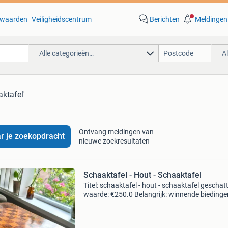
waarden
Veiligheidscentrum
Berichten
Meldingen
Alle categorieën…
A
aktafel'
Ontvang meldingen van
r je zoekopdracht
nieuwe zoekresultaten
Schaaktafel - Hout - Schaaktafel
Titel: schaaktafel - hout - schaaktafel geschat
waarde: €250.0 Belangrijk: winnende biedingen
exclusief 9% koperbescherming + €3 kavel
beschrijving mooi oud schaaktafeltje met een 