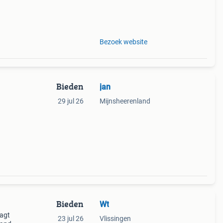
ing
Bezoek website
Bieden
jan
29 jul 26
Mijnsheerenland
Bieden
Wt
aagt
23 jul 26
Vlissingen