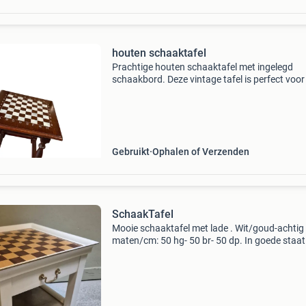
houten schaaktafel
Prachtige houten schaaktafel met ingelegd
schaakbord. Deze vintage tafel is perfect voor
schaakliefhebber of als decoratief meubelstuk
tafel heeft een klassieke uitstraling en is gem
van do
Gebruikt
Ophalen of Verzenden
SchaakTafel
Mooie schaaktafel met lade . Wit/goud-achtig
maten/cm: 50 hg- 50 br- 50 dp. In goede staat
Onderste blad een paar lichte vlekken/zie foto 
zonder schaakstukken/schaakklok) ! Op te ha
leidseple