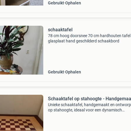
Gebruikt
Ophalen
schaaktafel
78 cm hoog doorsnee 70 cm hardhouten tafel
glasplaat hand geschilderd schaakbord
Gebruikt
Ophalen
Schaaktafel op stahoogte - Handgemaa
Unieke schaaktafel, handgemaakt en ontwor
op stahoogte, ideaal voor een dynamisch
schaakspel. De tafel is voorzien van een prach
ingelegd schaakbord en een handige lade voor
opbergen van sch