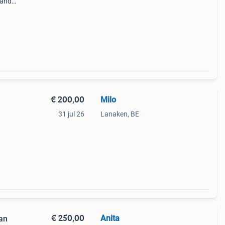
tand
s
€ 200,00
Milo
31 jul 26
Lanaken, BE
€ 250,00
Anita
van