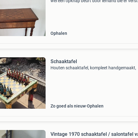
wel een opknap beurt door iemand die er vers
van heeft. Welke handige schaker maakt er iet
moois van ?
Ophalen
Schaaktafel
Houten schaaktafel, kompleet handgemaakt,
Zo goed als nieuw
Ophalen
Vintage 1970 schaaktafel / salontafel 