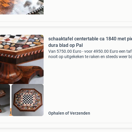
schaaktafel centertable ca 1840 met pietra
dura blad op Pal
Van 5750.00 Euro - voor 4950.00 Euro een taf
nooit op uitgekeken te raken en steeds weer b
te dromen... Indrukwekkende 8-kantige
victoriaanse palissander center-table met pie 
rand en
ijk nu de SALE
Ophalen of Verzenden