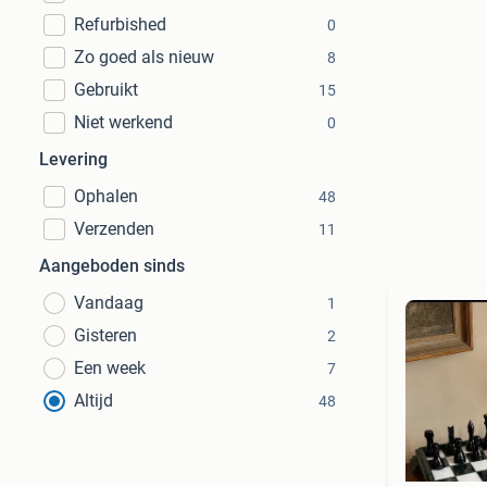
Refurbished
0
Zo goed als nieuw
8
Gebruikt
15
Niet werkend
0
Levering
Ophalen
48
Verzenden
11
Aangeboden sinds
Vandaag
1
Gisteren
2
Een week
7
Altijd
48