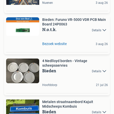
Nuenen
3 aug 26
Bieden: Furuno VR-5000 VDR PCB Main
Board 24P0063
N.o.t.k.
Details
Bezoek website
3 aug 26
4 Nedlloyd borden - Vintage
scheepsservies
Bieden
Details
Hoofddorp
21 jul 26
Metalen straatnaambord Kajuit
Midscheeps Kombuis
Bieden
Details