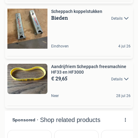
Scheppach koppelstukken
Bieden
Details
Eindhoven
4 jul 26
Aandrijfriem Scheppach freesmachine
HF33 en HF3000
€ 29,65
Details
Neer
28 jul 26