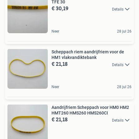
TFE 30
€ 30,19
Details
Neer
28 jul 26
Scheppach riem aandrijfriem voor de
HM1 vlakvandiktebank
€ 21,18
Details
Neer
28 jul 26
Aandrijfriem Scheppach voor HM0 HM2
HMT260 HMS260 HMS260CI
€ 21,18
Details