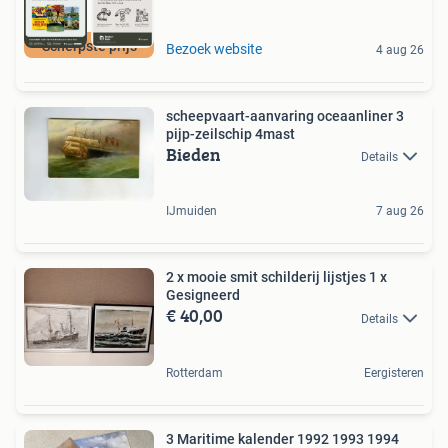
Scherpste prijs
Bezoek website
4 aug 26
scheepvaart-aanvaring oceaanliner 3
pijp-zeilschip 4mast
Bieden
Details
IJmuiden
7 aug 26
2 x mooie smit schilderij lijstjes 1 x
Gesigneerd
€ 40,00
Details
Rotterdam
Eergisteren
3 Maritime kalender 1992 1993 1994