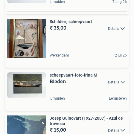
IJmuiden
7 aug 26
Schilderij scheepvaart
€ 35,00
Details
Werkendam
2 jul 26
scheepvaart-foto-irina M
Bieden
Details
IJmuiden
Eergisteren
Josep Guinovart (1927-2007) - Azul de
travesía
€ 15,00
Details