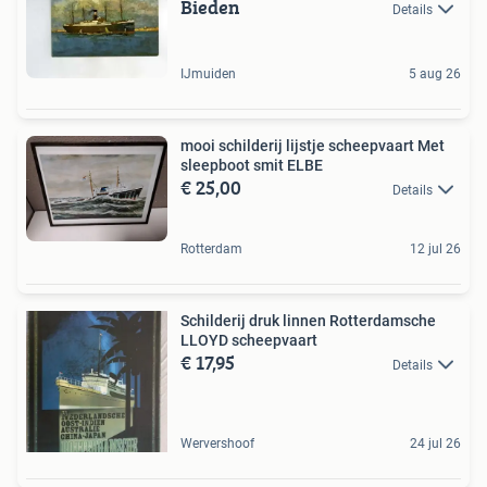
Bieden
Details
IJmuiden
5 aug 26
mooi schilderij lijstje scheepvaart Met
sleepboot smit ELBE
€ 25,00
Details
Rotterdam
12 jul 26
Schilderij druk linnen Rotterdamsche
LLOYD scheepvaart
€ 17,95
Details
Wervershoof
24 jul 26