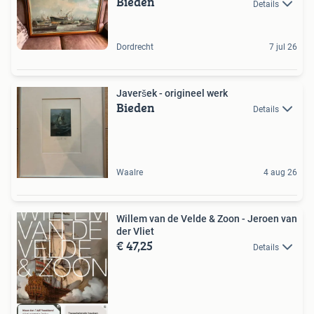
Bieden
Details
Dordrecht
7 jul 26
Javeršek - origineel werk
Bieden
Details
Waalre
4 aug 26
Willem van de Velde & Zoon - Jeroen van
der Vliet
€ 47,25
Details