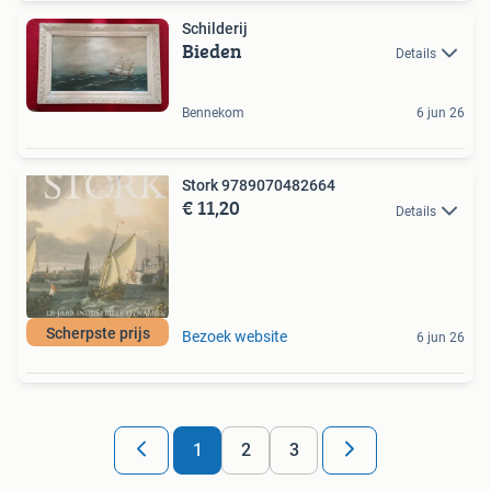
Schilderij
Bieden
Details
Bennekom
6 jun 26
Stork 9789070482664
€ 11,20
Details
Scherpste prijs
Bezoek website
6 jun 26
1
2
3