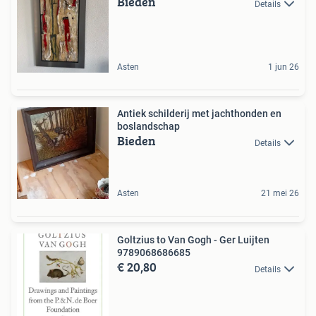
Bieden
Details
Asten
1 jun 26
Antiek schilderij met jachthonden en
boslandschap
Bieden
Details
Asten
21 mei 26
Goltzius to Van Gogh - Ger Luijten
9789068686685
€ 20,80
Details