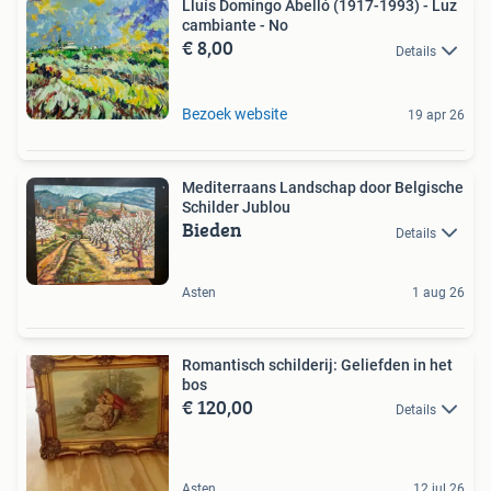
Lluís Domingo Abelló (1917-1993) - Luz
cambiante - No
€ 8,00
Details
Bezoek website
19 apr 26
Mediterraans Landschap door Belgische
Schilder Jublou
Bieden
Details
Asten
1 aug 26
Romantisch schilderij: Geliefden in het
bos
€ 120,00
Details
Asten
12 jul 26