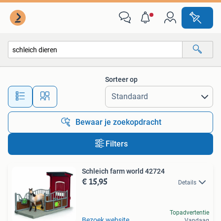
Alle categorieën…
Sorteer op
Alle afstanden…
Bewaar je zoekopdracht
Filters
Schleich farm world 42724
€ 15,95
Details
Topadvertentie
Bezoek website
Vandaag