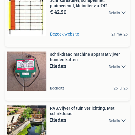
Schrikdraadnet, schapennet,
pluimveenet, kleindier v.a.€42.-
€ 42,50
Details
Bezoek website
21 mei 26
schrikdraad machine apparaat vijver
honden katten
Bieden
Details
Bocholtz
25 jul 26
RVS.Vijver of tuin verlichting. Met
schrikdraad
Bieden
Details