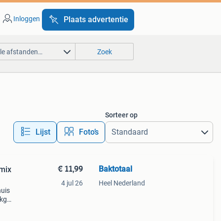
Inloggen
Plaats advertentie
lle afstanden…
Zoek
Sorteer op
Lijst
Foto’s
€ 11,99
Baktotaal
mix
4 jul 26
Heel Nederland
huis
 kg
n een
rlijk