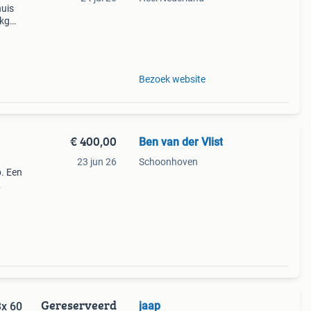
huis
 kg
n een
rlijk
Bezoek website
€ 400,00
Ben van der Vlist
23 jun 26
Schoonhoven
p. Een
bij
it
Gereserveerd
jaap
3x 60