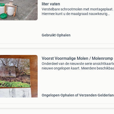
liter vaten
Verstelbare schrootmolen met montageplaat.
Hiermee kunt u de maalgraad nauwkeurig
afstemmen. De wals is aangesloten op een
boormachine (bijgeleverd). Inbegrepen: schro
molen met verstelbare rvs roll
Gebruikt
Ophalen
Voorst Voormalige Molen / Molenromp
Onderdeel van de nieuwste serie ansichtkaart
nieuwe ongelopen kaart. Meerdere beschikba
zoektermen: windmolen, molen, molenkaart
Ongelopen
Ophalen of Verzenden
Gelderlan