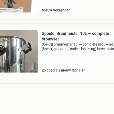
met
Nieuw
Verzenden
Speidel Braumeister 10L — complete
brouwset
Speidel braumeister 10l — complete brouwset
(koeler, gistvaten, molen, botteling) beschrijvin
complete thuisbrouwerij op basis van de speid
braumeister 10 liter — hét compacte all-in-one
brouwsyst
Zo goed als nieuw
Ophalen