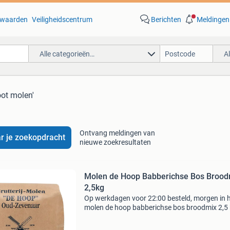
waarden
Veiligheidscentrum
Berichten
Meldingen
Alle categorieën…
A
oot molen'
Ontvang meldingen van
r je zoekopdracht
nieuwe zoekresultaten
Molen de Hoop Babberichse Bos Brood
2,5kg
Op werkdagen voor 22:00 besteld, morgen in 
molen de hoop babberichse bos broodmix 2,5
mix voor bruin tarwebrood met zaden en pitte
heerlijke bruin tarwebrood bakken doe je natuu