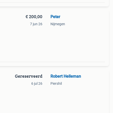
€ 200,00
Peter
7 jun 26
Nijmegen
Gereserveerd
Robert Helleman
6 jul 26
Piershil