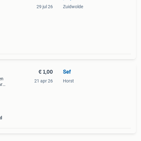
29 jul 26
Zuidwolde
ot
€ 1,00
Sef
en
21 apr 26
Horst
ar
d