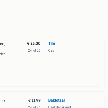
€ 85,00
Tim
en,
24 jul 26
Oss
olen
zijn
€ 11,99
Baktotaal
mix
24 jul 26
Heel Nederland