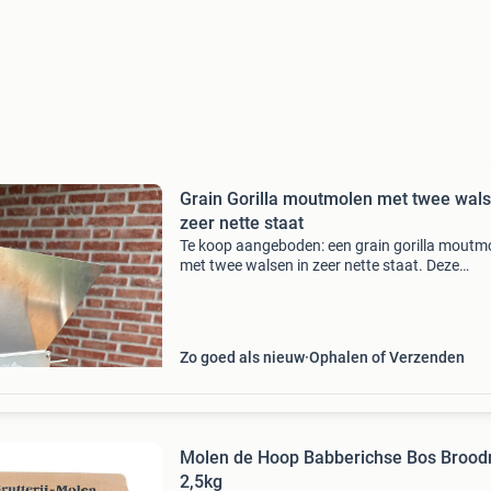
Grain Gorilla moutmolen met twee wals
zeer nette staat
Te koop aangeboden: een grain gorilla moutm
met twee walsen in zeer nette staat. Deze
moutmolen is ideaal voor de thuisbrouwer die 
eigen mout wil schroten. De molen is goed
onderhouden en fun
Zo goed als nieuw
Ophalen of Verzenden
Molen de Hoop Babberichse Bos Brood
2,5kg