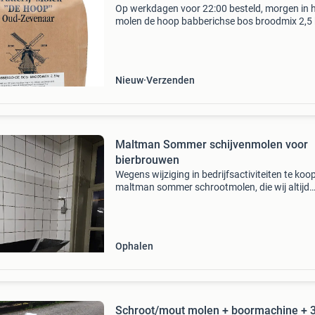
Op werkdagen voor 22:00 besteld, morgen in 
molen de hoop babberichse bos broodmix 2,5
mix voor bruin tarwebrood met zaden en pitte
heerlijke bruin tarwebrood bakken doe je natuu
met
Nieuw
Verzenden
Maltman Sommer schijvenmolen voor
bierbrouwen
Wegens wijziging in bedrijfsactiviteiten te koo
maltman sommer schrootmolen, die wij altijd
gebruikte voor het klam schroten van de mout 
het bier brouwen. De molen heeft een capacite
van c
Ophalen
Schroot/mout molen + boormachine + 