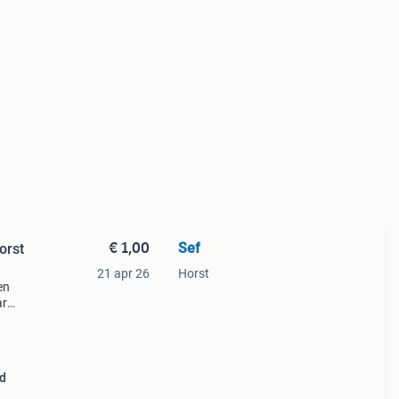
€ 1,00
Sef
orst
21 apr 26
Horst
en
ar
d