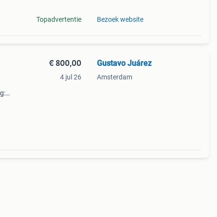
Topadvertentie
Bezoek website
€ 800,00
Gustavo Juárez
4 jul 26
Amsterdam
g:
el