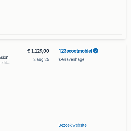
€ 1.129,00
123scootmobiel
asion
2 aug 26
's-Gravenhage
 dit
8
Bezoek website