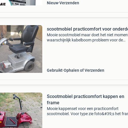
Nieuw
Verzenden
scootmobiel practicomfort voor onderd
Mooie scootmobiel maar doet het niet momen
waarschijnlijk kabelboom probleem voor de
handige harry
Gebruikt
Ophalen of Verzenden
Scootmobiel practicomfort kappen en
frame
Mooie kappenset voor een practicomfort
scootmobiel. Voor type zie foto&#39;s het fra
nog netjes en de kappen zijn nog heel. Heeft u
interesse dan hoor ik het graag trefwoorden s