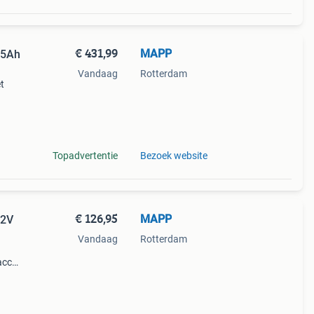
€ 431,99
MAPP
85Ah
Vandaag
Rotterdam
t
 85ah
 alle
Topadvertentie
Bezoek website
€ 126,95
MAPP
12V
Vandaag
Rotterdam
accu
abel
obiel