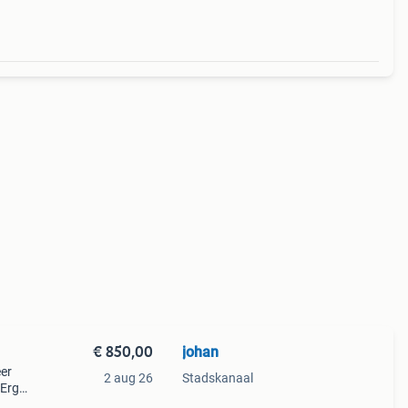
€ 850,00
johan
eer
2 aug 26
Stadskanaal
 Erg
inkels