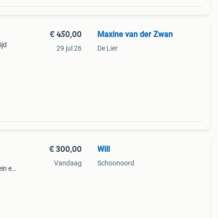
€ 450,00
Maxine van der Zwan
ijd
29 jul 26
De Lier
€ 300,00
Will
Vandaag
Schoonoord
ein en
e er
baar