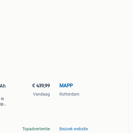
€ 439,99
MAPP
0Ah
Vandaag
Rotterdam
 is
op
t
:
Topadvertentie
Bezoek website