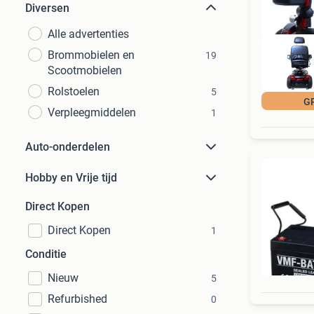
Diversen
Alle advertenties
Brommobielen en
19
Scootmobielen
Rolstoelen
5
GR
Verpleegmiddelen
1
Auto-onderdelen
Hobby en Vrije tijd
Direct Kopen
Direct Kopen
1
Conditie
Nieuw
5
Refurbished
0