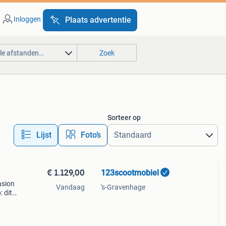
Inloggen
Plaats advertentie
lle afstanden…
Zoek
Sorteer op
Lijst
Foto’s
€ 1.129,00
123scootmobiel
asion
Vandaag
's-Gravenhage
 dit
8