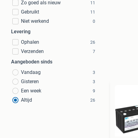
Zo goed als nieuw
11
Gebruikt
11
Niet werkend
0
Levering
Ophalen
26
Verzenden
7
Aangeboden sinds
Vandaag
3
Gisteren
3
Een week
9
Altijd
26