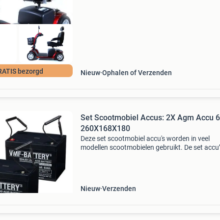
ATIS bezorgd
Nieuw
Ophalen of Verzenden
Set Scootmobiel Accus: 2X Agm Accu 
260X168X180
Deze set scootmobiel accu's worden in veel
modellen scootmobielen gebruikt. De set accu
2 x 63ah heeft een standaard afmeting zodat
voor alle merken geschikt is. Of het nu gaat o
m
Nieuw
Verzenden