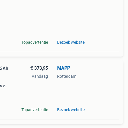
Topadvertentie
Bezoek website
€ 373,95
MAPP
63Ah
Vandaag
Rotterdam
’s van
 deze
m een
Topadvertentie
Bezoek website