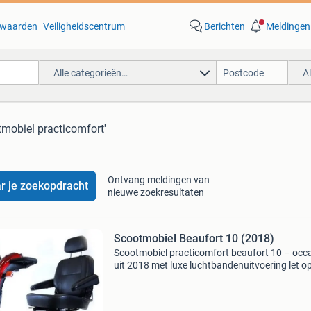
waarden
Veiligheidscentrum
Berichten
Meldingen
Alle categorieën…
A
tmobiel practicomfort'
Ontvang meldingen van
r je zoekopdracht
nieuwe zoekresultaten
Scootmobiel Beaufort 10 (2018)
Scootmobiel practicomfort beaufort 10 – occ
uit 2018 met luxe luchtbandenuitvoering let op:
is een occasion scootmobiel uit bouwjaar 201
uitgevoerd met comfortabele luchtbanden
luchtbandenui