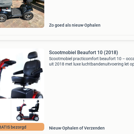
mee in kunt rijden. Past ook in een kleine tuin
Zo goed als nieuw
Ophalen
Scootmobiel Beaufort 10 (2018)
Scootmobiel practicomfort beaufort 10 – occ
uit 2018 met luxe luchtbandenuitvoering let op:
is een occasion scootmobiel uit bouwjaar 201
uitgevoerd met comfortabele luchtbanden
luchtbandenui
ATIS bezorgd
Nieuw
Ophalen of Verzenden