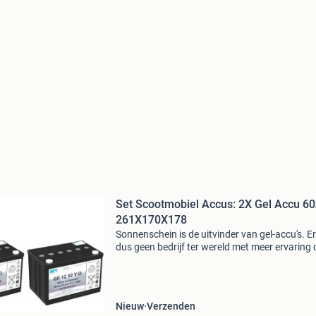
Set Scootmobiel Accus: 2X Gel Accu 6
261X170X178
Sonnenschein is de uitvinder van gel-accu's. Er
dus geen bedrijf ter wereld met meer ervaring 
het gebied van deze techniek. En daarom blink
sonnenschein keer op keer uit in alle opzichten
Nieuw
Verzenden