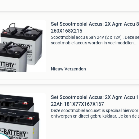
Set Scootmobiel Accus: 2X Agm Accu 
260X168X215
Scootmobiel accu 85ah 24v (2 x 12v) . Deze se
scootmobiel accu's worden in veel modellen
scootmobielen gebruikt. De set accu’s van 2 x
heeft een standaard afmeting zodat deze voor
merke
Nieuw
Verzenden
Set Scootmobiel Accus: 2X Agm Accu 
22Ah 181X77X167X167
Deze scootmobiel accuset is speciaal hiervoor
ontworpen en direct gebruiksklaar. Je kan de 
gemakkelijk zelf vervangen: je hoeft enkel de k
aan te sluiten en rijden maar! Deze set scootm