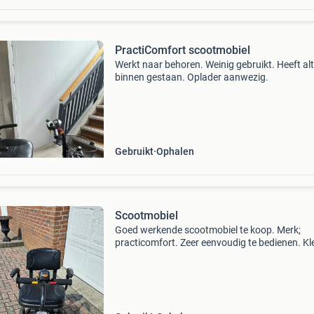
PractiComfort scootmobiel
Werkt naar behoren. Weinig gebruikt. Heeft alt
binnen gestaan. Oplader aanwezig.
Gebruikt
Ophalen
Scootmobiel
Goed werkende scootmobiel te koop. Merk;
practicomfort. Zeer eenvoudig te bedienen. Kl
toch 4 wielen. Erg korte draaicirkel waardoor j
prima kleine winkels mee in kunt rijden. Inklap
zod