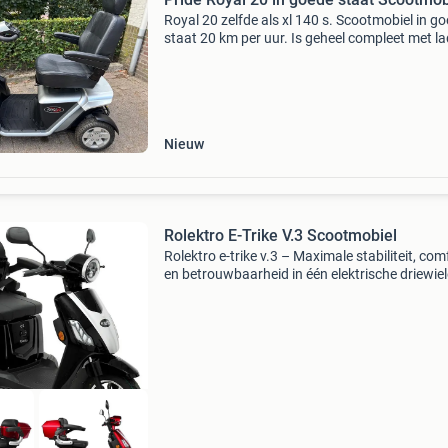
Royal 20 zelfde als xl 140 s. Scootmobiel in g
staat 20 km per uur. Is geheel compleet met la
en sleutel. Heeft u vragen stuur me een bericht
op website voor meer informatie. Scootmobiel
Nieuw
Rolektro E-Trike V.3 Scootmobiel
Rolektro e-trike v.3 – Maximale stabiliteit, com
en betrouwbaarheid in één elektrische driewiel
rolektro e-trike v.3 Is een krachtige en uiterst
stabiele elektrische driewieler die speciaal i