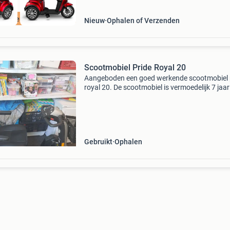
Nieuw
Nieuw
Ophalen of Verzenden
Scootmobiel Pride Royal 20
Aangeboden een goed werkende scootmobiel 
royal 20. De scootmobiel is vermoedelijk 7 jaa
en onlangs voorzien van een nieuwe accu! De
scootmobiel is uitgerust met een instelbare
stuurkolom en
Gebruikt
Ophalen