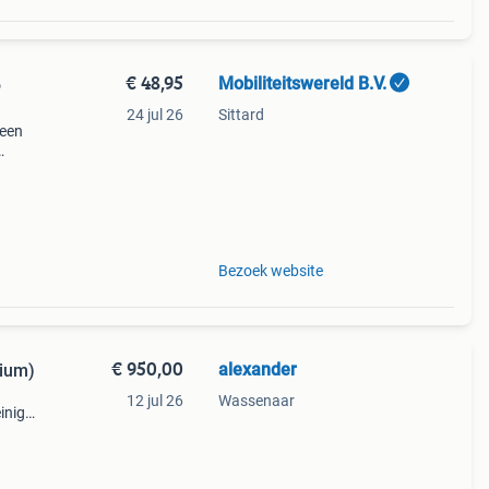
€ 48,95
Mobiliteitswereld B.V.
6
24 jul 26
Sittard
 een
el
sfalt
Bezoek website
€ 950,00
alexander
hium)
12 jul 26
Wassenaar
inig
kt.
n.