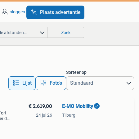
Inloggen
Plaats advertentie
lle afstanden…
Zoek
Sorteer op
Lijst
Foto’s
€ 2.619,00
E-MO Mobility
fort
24 jul 26
Tilburg
er de