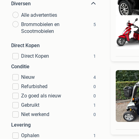
Diversen
Alle advertenties
Brommobielen en
5
Scootmobielen
Direct Kopen
Direct Kopen
1
Conditie
Nieuw
4
Refurbished
0
Zo goed als nieuw
0
Gebruikt
1
Niet werkend
0
Levering
Ophalen
1