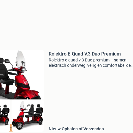
Rolektro E-Quad V.3 Duo Premium
Rolektro e-quad v.3 Duo premium – samen
elektrisch onderweg, veilig en comfortabel de
rolektro e-quad v.3 Duo premium is dé oplossi
voor wie met twee personen comfortabel en
milieuvriendelijk wil ri
weepersoons
Nieuw
Ophalen of Verzenden