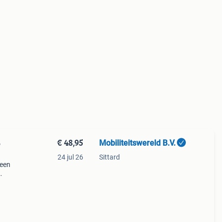
€ 48,95
Mobiliteitswereld B.V.
6
24 jul 26
Sittard
 een
el
sfalt