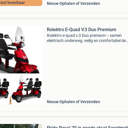
rect leverbaar
Nieuw
Ophalen of Verzenden
Rolektro E-Quad V.3 Duo Premium
Rolektro e-quad v.3 Duo premium – samen
elektrisch onderweg, veilig en comfortabel de
rolektro e-quad v.3 Duo premium is dé oplossi
voor wie met twee personen comfortabel en
milieuvriendelijk wil ri
weepersoons
Nieuw
Ophalen of Verzenden
Pride Royal 20 in goede staat Scootmob