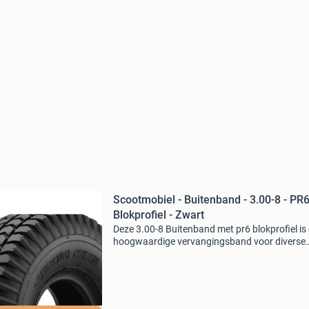
Scootmobiel - Buitenband - 3.00-8 - PR
Blokprofiel - Zwart
Deze 3.00-8 Buitenband met pr6 blokprofiel is
hoogwaardige vervangingsband voor diverse
scootmobielen. Dankzij het robuuste blokprofi
biedt de band uitstekende grip op bestrating, a
en ande