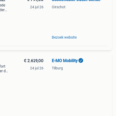
oede
24 jul 26
Oirschot
der
. Kijk
Bezoek website
€ 2.619,00
E-MO Mobility
fort
24 jul 26
Tilburg
er de