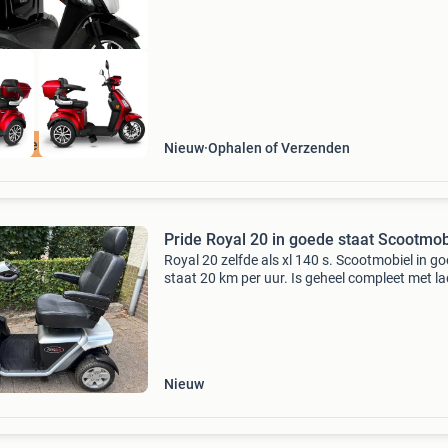
Nieuw
Nieuw
Ophalen of Verzenden
Pride Royal 20 in goede staat Scootmob
Royal 20 zelfde als xl 140 s. Scootmobiel in g
staat 20 km per uur. Is geheel compleet met la
en sleutel. Heeft u vragen stuur me een bericht
op website voor meer informatie. Scootmobiel
Nieuw