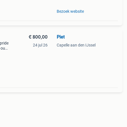
Bezoek website
€ 800,00
Piet
pride
24 jul 26
Capelle aan den IJssel
r oud