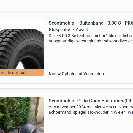
Scootmobiel - Buitenband - 3.00-8 - PR
Blokprofiel - Zwart
Deze 3.00-8 Buitenband met pr6 blokprofiel is
hoogwaardige vervangingsband voor diverse
scootmobielen. Dankzij het robuuste blokprofi
biedt de band uitstekende grip op bestrating, a
en ande
rect leverbaar
Nieuw
Ophalen of Verzenden
Scootmobiel Pride Gogo Endurance(lit
Van november 2024 met nieuwe accu, voor en
achtermand, spiegel, stokhouder. 4 Wielen. We
gebruikt tot eind 2025. Dus maar 1 jaar gebrui
Opvouwbaar. Heeft altijd in de garage gestaa
Actieradiu