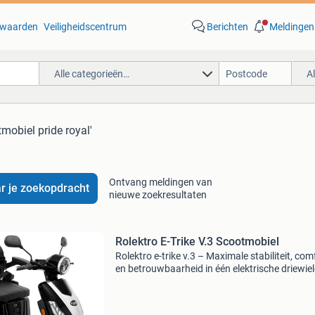
waarden
Veiligheidscentrum
Berichten
Meldingen
Alle categorieën…
A
tmobiel pride royal'
Ontvang meldingen van
r je zoekopdracht
nieuwe zoekresultaten
Rolektro E-Trike V.3 Scootmobiel
Rolektro e-trike v.3 – Maximale stabiliteit, com
en betrouwbaarheid in één elektrische driewiel
rolektro e-trike v.3 Is een krachtige en uiterst
stabiele elektrische driewieler die speciaal i