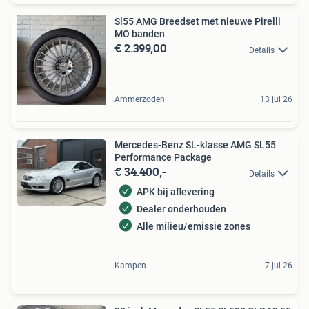
Sl55 AMG Breedset met nieuwe Pirelli
MO banden
€ 2.399,00
Details
Ammerzoden
13 jul 26
Mercedes-Benz SL-klasse AMG SL55
Performance Package
€ 34.400,-
Details
APK bij aflevering
Dealer onderhouden
Alle milieu/emissie zones
Kampen
7 jul 26