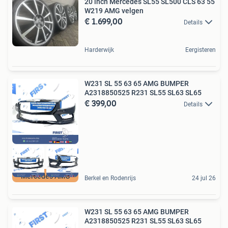
20 inch Mercedes SL55 SL500 CLS 63 55
W219 AMG velgen
€ 1.699,00
Details
Harderwijk
Eergisteren
W231 SL 55 63 65 AMG BUMPER
A2318850525 R231 SL55 SL63 SL65
€ 399,00
Details
Mercedes AMG
Berkel en Rodenrijs
24 jul 26
W231 SL 55 63 65 AMG BUMPER
A2318850525 R231 SL55 SL63 SL65