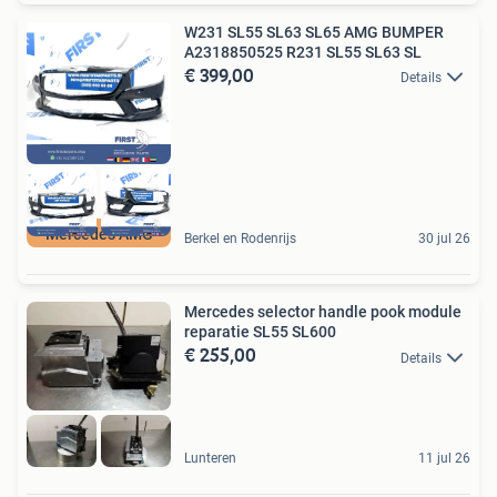
W231 SL55 SL63 SL65 AMG BUMPER
A2318850525 R231 SL55 SL63 SL
€ 399,00
Details
Mercedes AMG
Berkel en Rodenrijs
30 jul 26
Mercedes selector handle pook module
reparatie SL55 SL600
€ 255,00
Details
Lunteren
11 jul 26