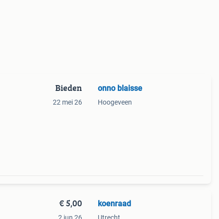
Bieden
onno blaisse
22 mei 26
Hoogeveen
€ 5,00
koenraad
2 jun 26
Utrecht