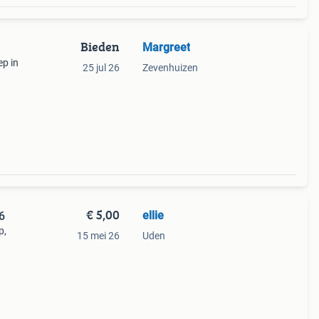
Bieden
Margreet
ep in
25 jul 26
Zevenhuizen
€ 5,00
ellie
6
p,
15 mei 26
Uden
e stof