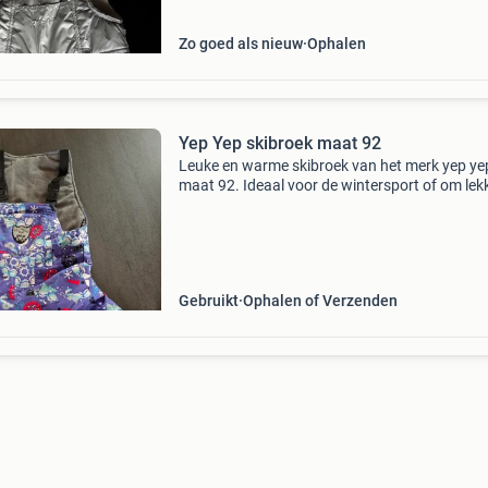
Zo goed als nieuw
Ophalen
Yep Yep skibroek maat 92
Leuke en warme skibroek van het merk yep yep
maat 92. Ideaal voor de wintersport of om lek
buiten te spelen in de sneeuw. De broek is gebr
maar nog in goede staat.
Gebruikt
Ophalen of Verzenden