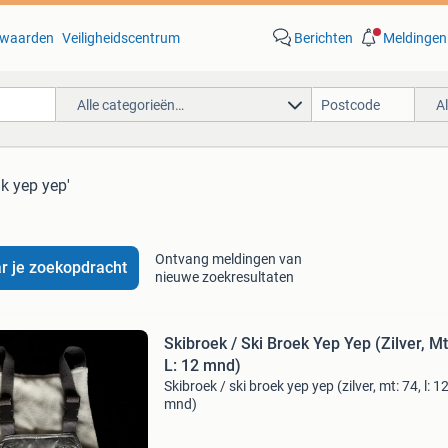
waarden
Veiligheidscentrum
Berichten
Meldingen
Alle categorieën…
A
ak yep yep'
Ontvang meldingen van
r je zoekopdracht
nieuwe zoekresultaten
Skibroek / Ski Broek Yep Yep (Zilver, Mt
L: 12 mnd)
Skibroek / ski broek yep yep (zilver, mt: 74, l: 1
mnd)