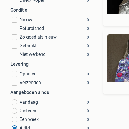
Direct Kopen
0
Conditie
Nieuw
0
Refurbished
0
Zo goed als nieuw
0
Gebruikt
0
Niet werkend
0
Levering
Ophalen
0
Verzenden
0
Aangeboden sinds
Vandaag
0
Gisteren
0
Een week
0
Altijd
0