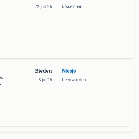
22 jun 26
IJsselstein
Bieden
Niesje
0%
3 jul 26
Leeuwarden