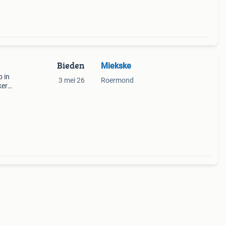
Bieden
Miekske
 in
3 mei 26
Roermond
ker
uikt,