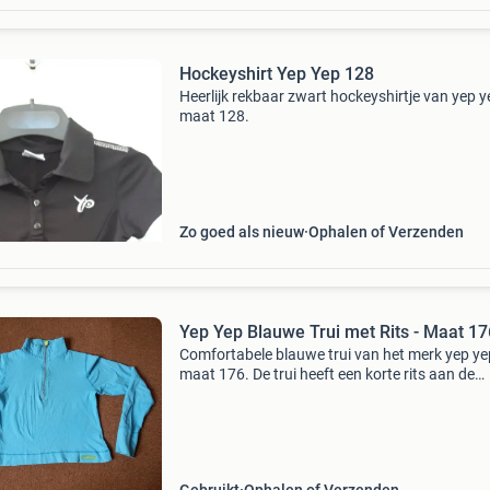
Hockeyshirt Yep Yep 128
Heerlijk rekbaar zwart hockeyshirtje van yep y
maat 128.
Zo goed als nieuw
Ophalen of Verzenden
Yep Yep Blauwe Trui met Rits - Maat 17
Comfortabele blauwe trui van het merk yep ye
maat 176. De trui heeft een korte rits aan de
voorkant en is ideaal voor dagelijks gebruik. D
voelt zacht aan en is in goede staat.