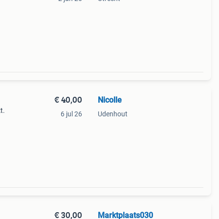
€ 40,00
Nicolle
t.
6 jul 26
Udenhout
€ 30,00
Marktplaats030