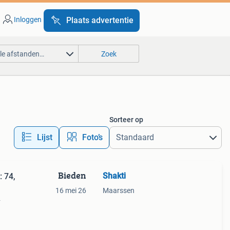
Inloggen
Plaats advertentie
lle afstanden…
Zoek
Sorteer op
Lijst
Foto’s
Bieden
Shakti
: 74,
16 mei 26
Maarssen
2