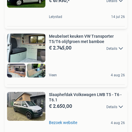
€ 67.950,-
Details
Lelystad
14 jul 26
Meubelset keuken VW Transporter
T5/T6 olijfgroen met bamboe
€ 2.745,00
Details
Veen
4 aug 26
Slaaphefdak Volkswagen LWB T5 - T6 -
T6.1
€ 2.650,00
Details
Bezoek website
4 aug 26