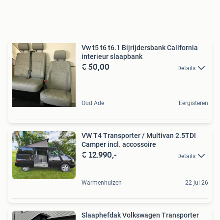
Vw t5 t6 t6.1 Bijrijdersbank California
interieur slaapbank
€ 50,00
Details
Oud Ade
Eergisteren
VW T4 Transporter / Multivan 2.5TDI
Camper incl. accossoire
€ 12.990,-
Details
Warmenhuizen
22 jul 26
Slaaphefdak Volkswagen Transporter