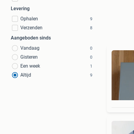
Levering
Ophalen
9
Verzenden
8
Aangeboden sinds
Vandaag
0
Gisteren
0
Een week
1
Altijd
9