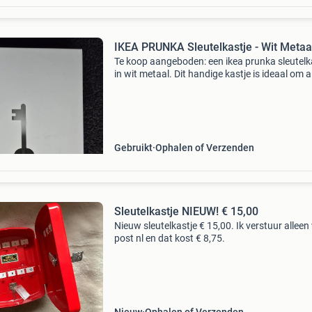
IKEA PRUNKA Sleutelkastje - Wit Metaa
Te koop aangeboden: een ikea prunka sleutelk
in wit metaal. Dit handige kastje is ideaal om al
sleutels georganiseerd en uit het zicht op te b
Het heeft een minimalistisch design met een
Gebruikt
Ophalen of Verzenden
Sleutelkastje NIEUW! € 15,00
Nieuw sleutelkastje € 15,00. Ik verstuur alleen 
post nl en dat kost € 8,75.