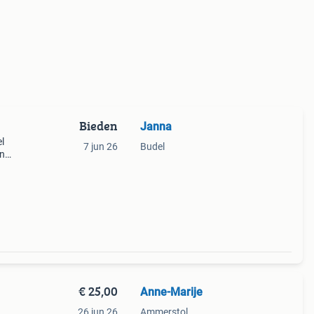
Bieden
Janna
l
7 jun 26
Budel
en
€ 25,00
Anne-Marije
26 jun 26
Ammerstol