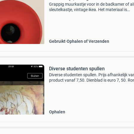
Grappig muurkastje voor in de badkamer of al
sleutelkastje, vintage ikea. Het materiaal is
kunststof. Aan de rode binnenring een heel kle
beschadiging, niet te zien vanaf de buitenkant,
laatst
Gebruikt
Ophalen of Verzenden
Diverse studenten spullen
Diverse studenten spullen. Prijs afhankelijk va
product vanaf 7,50. Dienblad is euro 7, 50. R
bijzettafel massief grenen hout met drie etage
Hoogte 63 cm, diameter 46 cm. Merk ikea 25,
Foto
Ophalen