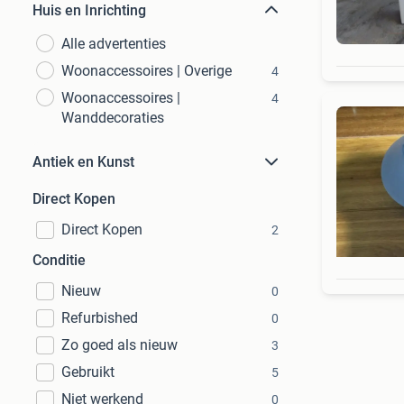
Huis en Inrichting
Alle advertenties
Woonaccessoires | Overige
4
Woonaccessoires |
4
Wanddecoraties
Antiek en Kunst
Direct Kopen
Direct Kopen
2
Conditie
Nieuw
0
Refurbished
0
Zo goed als nieuw
3
Gebruikt
5
Niet werkend
0