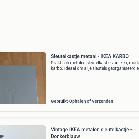
Sleutelkastje metaal - IKEA KARBO
Praktisch metalen sleutelkastje van ikea, mode
karbo. Ideaal om al je sleutels georganiseerd 
veilig op te bergen. Het kastje is gemaakt van
duurzaam metaal en heeft een nette, grijze
afwerking. Ee
Gebruikt
Ophalen of Verzenden
Vintage IKEA metalen sleutelkastje -
Donkerblauw