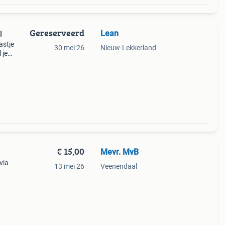
Gereserveerd
Lean
l
astje
30 mei 26
Nieuw-Lekkerland
 je
ergen.
€ 15,00
Mevr. MvB
via
13 mei 26
Veenendaal