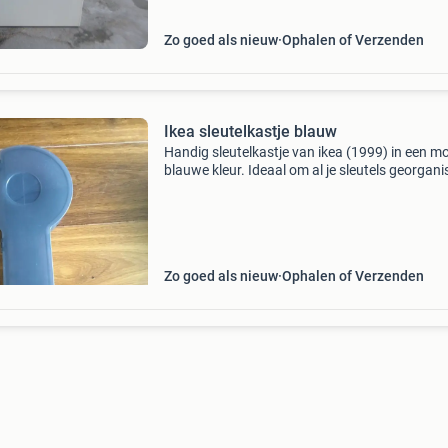
Zo goed als nieuw
Ophalen of Verzenden
Ikea sleutelkastje blauw
Handig sleutelkastje van ikea (1999) in een m
blauwe kleur. Ideaal om al je sleutels georgani
op te bergen. Het kastje is gebruikt, maar nog 
goede staat en klaar voor een tweede leven. 
Zo goed als nieuw
Ophalen of Verzenden