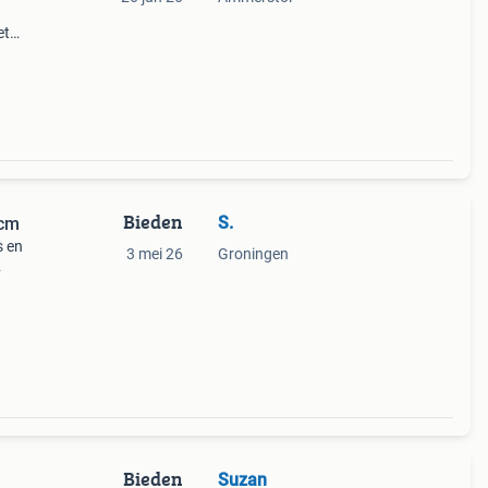
et
ëf van
Bieden
S.
 cm
s en
3 mei 26
Groningen
Bieden
Suzan