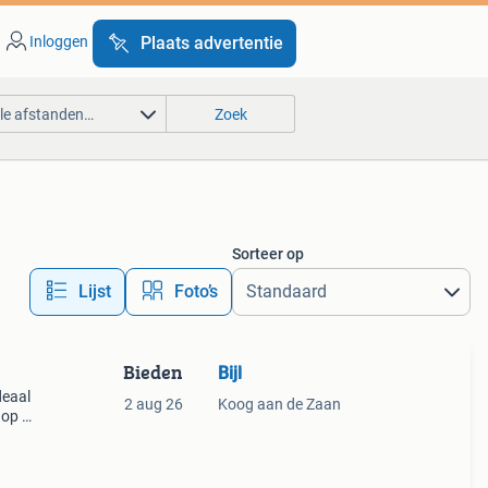
Inloggen
Plaats advertentie
lle afstanden…
Zoek
Sorteer op
Lijst
Foto’s
Bieden
Bijl
deaal
2 aug 26
Koog aan de Zaan
 op te
aring