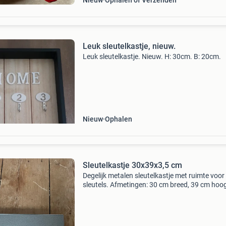
Nieuw
Ophalen of Verzenden
Leuk sleutelkastje, nieuw.
Leuk sleutelkastje. Nieuw. H: 30cm. B: 20cm.
Nieuw
Ophalen
Sleutelkastje 30x39x3,5 cm
Degelijk metalen sleutelkastje met ruimte voor
sleutels. Afmetingen: 30 cm breed, 39 cm hoo
3,5 cm diep. Het kastje is gebruikt, maar in go
staat en klaar voor een tweede leven.