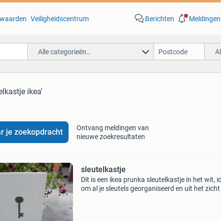
waarden
Veiligheidscentrum
Berichten
Meldingen
Alle categorieën…
A
elkastje ikea'
Ontvang meldingen van
r je zoekopdracht
nieuwe zoekresultaten
sleutelkastje
Dit is een ikea prunka sleutelkastje in het wit, i
om al je sleutels georganiseerd en uit het zicht
bergen. Het kastje heeft een decoratieve uitsp
in de vorm van een sleutel aan de voo