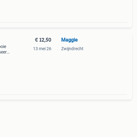
€ 12,50
Maggie
ooie
13 mei 26
Zwijndrecht
seerd
in
Afm