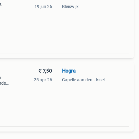
s
19 jun 26
Bleiswijk
ine
 zie
€ 7,50
Hogra
n
25 apr 26
Capelle aan den IJssel
onde
s.
00.