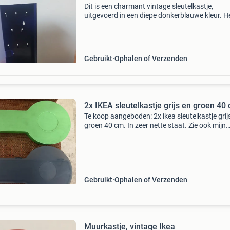
Dit is een charmant vintage sleutelkastje,
uitgevoerd in een diepe donkerblauwe kleur. H
kastje is gemaakt van metaal en heeft een reli
een sleutel op de voorkant, wat een leuke
decoratieve to
Gebruikt
Ophalen of Verzenden
2x IKEA sleutelkastje grijs en groen 40
Te koop aangeboden: 2x ikea sleutelkastje grij
groen 40 cm. In zeer nette staat. Zie ook mijn
overige advertenties.
Gebruikt
Ophalen of Verzenden
Muurkastje, vintage Ikea