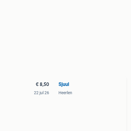
€ 8,50
Sjuul
22 jul 26
Heerlen
e