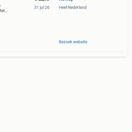
n
31 jul 26
Heel Nederland
tel
k in
oor di
Bezoek website