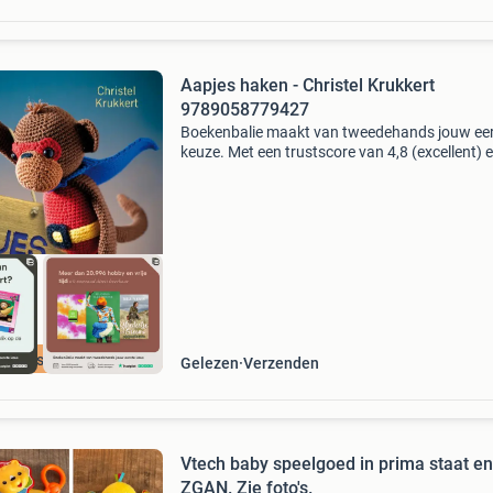
Aapjes haken - Christel Krukkert
9789058779427
Boekenbalie maakt van tweedehands jouw ee
keuze. Met een trustscore van 4,8 (excellent) 
dagen retour garantie maken we dat iedere d
waar. Bestel direct op onze website! Titel: aap
haken
cherpste prijs
Gelezen
Verzenden
Vtech baby speelgoed in prima staat en
ZGAN. Zie foto's.