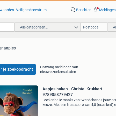
waarden
Veiligheidscentrum
Berichten
Meldingen
Alle categorieën…
A
er aapjes'
Ontvang meldingen van
r je zoekopdracht
nieuwe zoekresultaten
Aapjes haken - Christel Krukkert
9789058779427
Boekenbalie maakt van tweedehands jouw ee
keuze. Met een trustscore van 4,8 (excellent) 
dagen retour garantie maken we dat iedere d
waar. Bestel direct op onze website! Titel: aap