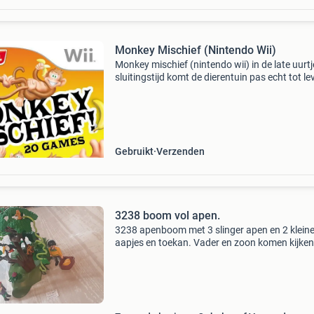
Monkey Mischief (Nintendo Wii)
Monkey mischief (nintendo wii) in de late uurt
sluitingstijd komt de dierentuin pas echt tot le
monkey mischief. De aapjes zijn echt de baas 
jungle en geen enkel dier is veilig wanne
Gebruikt
Verzenden
3238 boom vol apen.
3238 apenboom met 3 slinger apen en 2 klein
aapjes en toekan. Vader en zoon komen kijken
brengen eten mee. We hebben meer.....Ff kijken
onze andere advertenties