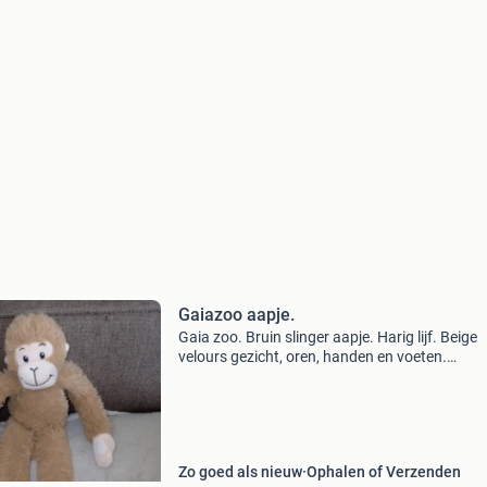
Gaiazoo aapje.
Gaia zoo. Bruin slinger aapje. Harig lijf. Beige
velours gezicht, oren, handen en voeten.
Klittenband aan de handen zwart geborduurd
ogen, neus, mond. Met label. 29 Cm. (Zak22)
Zo goed als nieuw
Ophalen of Verzenden