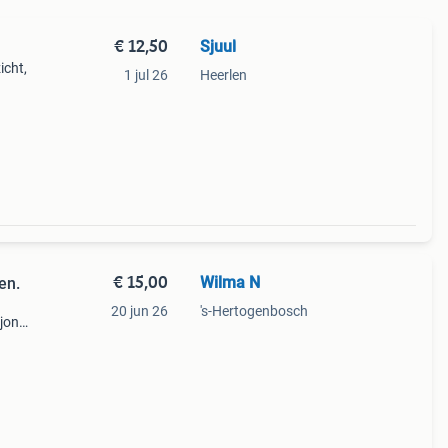
€ 12,50
Sjuul
icht,
1 jul 26
Heerlen
€ 15,00
Wilma N
en.
20 jun 26
's-Hertogenbosch
 jong,