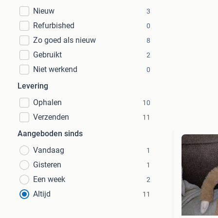
Nieuw
3
Refurbished
0
Zo goed als nieuw
8
Gebruikt
2
Niet werkend
0
Levering
Ophalen
10
Verzenden
11
Aangeboden sinds
Vandaag
1
Gisteren
1
Een week
2
Altijd
11