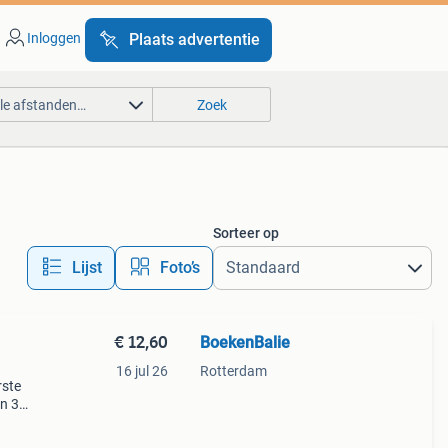
Inloggen
Plaats advertentie
lle afstanden…
Zoek
Sorteer op
Lijst
Foto’s
€ 12,60
BoekenBalie
16 jul 26
Rotterdam
rste
en 30
ag
jes