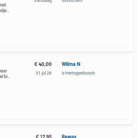
Vandaag
Gorinchem
 met
ndjes
taat.
€ 40,00
Wilma N
Maar
31 jul 26
's-Hertogenbosch
l bij,
y
€ 12,95
Reway