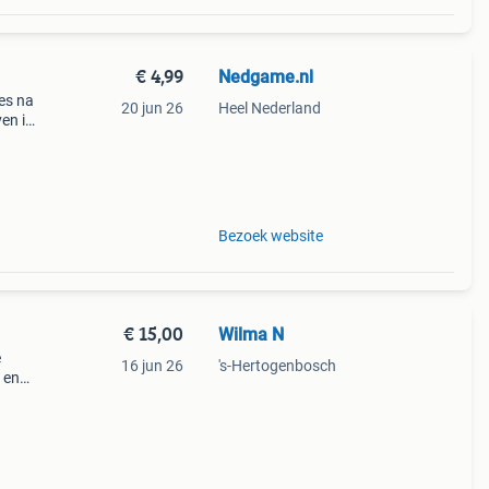
€ 4,99
Nedgame.nl
jes na
20 jun 26
Heel Nederland
ven in
in de
Bezoek website
€ 15,00
Wilma N
e
16 jun 26
's-Hertogenbosch
 en
 bij