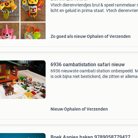
Vtech dierenvriendjes brul & speel rammelaar
licht en geluid in prima staat. Vtech dierenvrie
do-re-mi trompet met licht en geluid in prima s
Vtech dierenvriendjes mijn berebeste vri
Zo goed als nieuw
Ophalen of Verzenden
6936 oambatistation safari nieuw
6936 nieuwste oambati station onbespeeld. 
is ook bijna niet bestickerd, die zitten er allemaa
dus zelf even plakken. Zelfs de verbanden een
pleisterstickers nog nieuw erbij. 2 Popjes, bab
Nieuw
Ophalen of Verzenden
Boek Aapjes haken 9789058779427