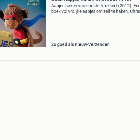
Aapjes haken van christel krukkert (2012). Ee
boek vol vrolijke aapjes om zelf te haken. Chris
krukkert maakt hiermee alweer haar vijfde boe
een succesvolle reeks haakboekjes. Ze heeft v
Zo goed als nieuw
Verzenden