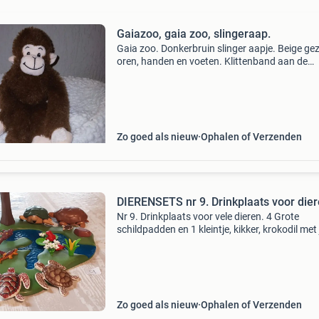
Gaiazoo, gaia zoo, slingeraap.
Gaia zoo. Donkerbruin slinger aapje. Beige gez
oren, handen en voeten. Klittenband aan de
handen. Met label. 30 Cm. (Zak18)
Zo goed als nieuw
Ophalen of Verzenden
DIERENSETS nr 9. Drinkplaats voor dier
Nr 9. Drinkplaats voor vele dieren. 4 Grote
schildpadden en 1 kleintje, kikker, krokodil met
2 slinger-aapjes, en 2 mini aapjes. We hebben
meer.....Ff kijken bij onze andere advertenties
Zo goed als nieuw
Ophalen of Verzenden