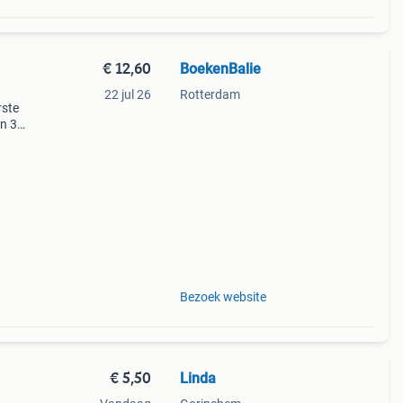
€ 12,60
BoekenBalie
22 jul 26
Rotterdam
rste
en 30
ag
jes
Bezoek website
€ 5,50
Linda