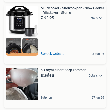
Multicooker - Snelkookpan - Slow Cooker
- Rijstkoker - Stome
€ 44,95
Details
Retourdeal Korting
Bezoek website
3 aug 26
6 x royal albert soep kommen
Bieden
Details
Zutphen
27 jun 26