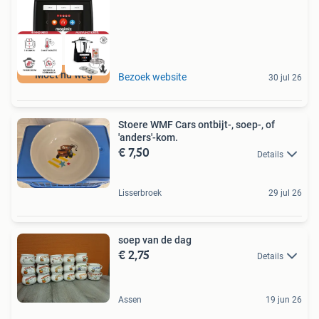
Moet nu weg
Bezoek website
30 jul 26
Stoere WMF Cars ontbijt-, soep-, of
'anders'-kom.
€ 7,50
Details
Lisserbroek
29 jul 26
soep van de dag
€ 2,75
Details
Assen
19 jun 26