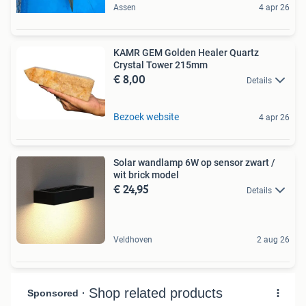
Assen
4 apr 26
KAMR GEM Golden Healer Quartz
Crystal Tower 215mm
€ 8,00
Details
Bezoek website
4 apr 26
Solar wandlamp 6W op sensor zwart /
wit brick model
€ 24,95
Details
Veldhoven
2 aug 26