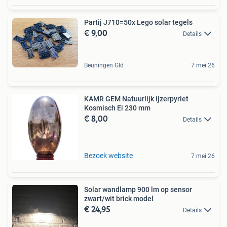
Partij J710=50x Lego solar tegels
€ 9,00
Details
Beuningen Gld
7 mei 26
KAMR GEM Natuurlijk ijzerpyriet
Kosmisch Ei 230 mm
€ 8,00
Details
Bezoek website
7 mei 26
Solar wandlamp 900 lm op sensor
zwart/wit brick model
€ 24,95
Details