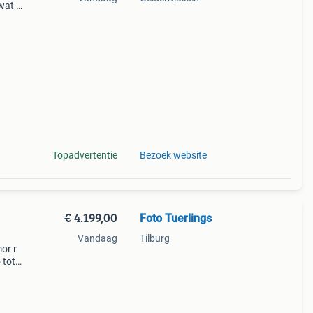
wat je
imaal
la
Topadvertentie
Bezoek website
€ 4.199,00
Foto Tuerlings
Vandaag
Tilburg
or r
 tot
reen
tie pi