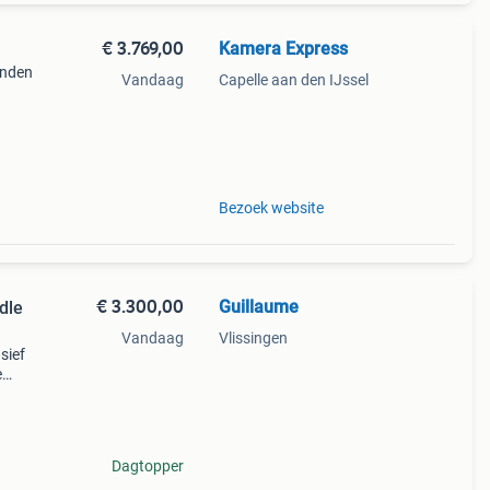
€ 3.769,00
Kamera Express
anden
Vandaag
Capelle aan den IJssel
ixels
4k
Bezoek website
€ 3.300,00
Guillaume
dle
Vandaag
Vlissingen
sief
e
dle is
Dagtopper