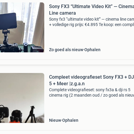
Sony FX3 “Ultimate Video Kit” — Cinem
Line camera
Sony fx3 “ultimate video kit” — cinema line ca
+ volledige rig prijs: €4.895 Te koop: een comp
sony fx3 videokit, klaar om direct te filmen —
handheld of op statief. Alles zichtbaar op de
Zo goed als nieuw
Ophalen
Compleet videografieset Sony FX3 + DJ
5 + Meer |z.g.a.n
Complete videografieset: sony fx3a & dji rs 5
cinema rig (2 maanden oud / zo goed als nieu
incl. Bon) wegens een overstap naar een ande
onderneming verkoop ik mijn complete
videografieset. De
Nieuw
Ophalen