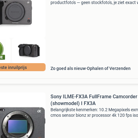
productfoto's — geen stockfoto's, je ziet exact 
koopt. Waarom camera-tweedehands.nl? Min
12 maanden garantie • eigen productfoto’s • k
ste inruilprijs
Zo goed als nieuw
Ophalen of Verzenden
Sony ILME-FX3A FullFrame Camcorder
(showmodel) I FX3A
Belangrijkste kenmerken: 10.2 Megapixels exm
cmos sensor bionz xr processor 4k 120 fps iso
409.880 +15 Stop dynamic range lcd-touchsc
met 2,36 miljoen dots vijf-assige beeldstabilisa