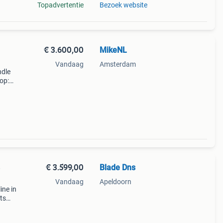
Topadvertentie
Bezoek website
€ 3.600,00
MikeNL
Vandaag
Amsterdam
ndle
op:
 met
€ 3.599,00
Blade Dns
e
Vandaag
Apeldoorn
ine in
ts
eert
6 bij