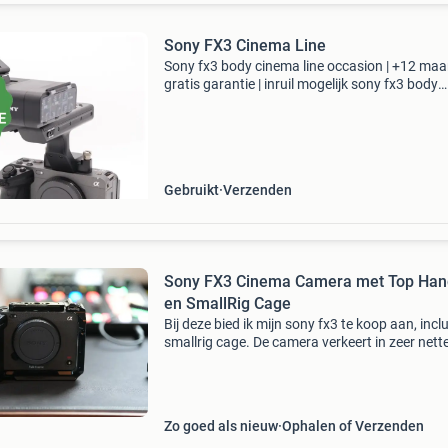
Sony FX3 Cinema Line
Sony fx3 body cinema line occasion | +12 ma
gratis garantie | inruil mogelijk sony fx3 body
cinema line occasion kenmerken: * 10.2 Megap
* exmor r cmos sensor * bionz xr processor * 
120 f
Gebruikt
Verzenden
Sony FX3 Cinema Camera met Top Han
en SmallRig Cage
Bij deze bied ik mijn sony fx3 te koop aan, inclu
smallrig cage. De camera verkeert in zeer nett
staat en is altijd zorgvuldig behandeld. Xlr-han
zelfs nog nooit gebruikt! Inclusief: sony f
Zo goed als nieuw
Ophalen of Verzenden