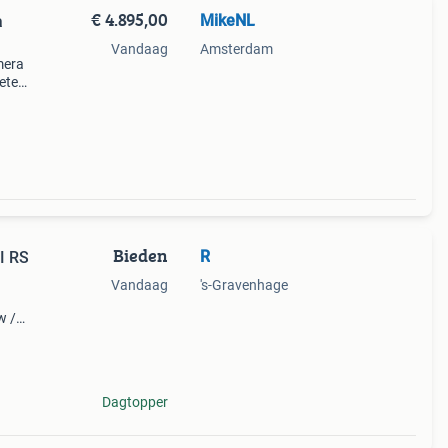
€ 4.895,00
MikeNL
a
Vandaag
Amsterdam
mera
lete
Bieden
R
I RS
Vandaag
's-Gravenhage
w /
re
Dagtopper