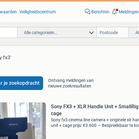
waarden
Veiligheidscentrum
Berichten
Meldingen
Alle categorieën…
A
y fx3'
Ontvang meldingen van
r je zoekopdracht
nieuwe zoekresultaten
Sony FX3 + XLR Handle Unit + SmallRig
cage
Sony fx3 cinema line camera + originele xlr ha
unit + cage prijs: €3.600 — Bespreekbaar te ko
sony fx3 (cinema line) full-frame camerabody
de originele sony xlr handle unit, plus de sm