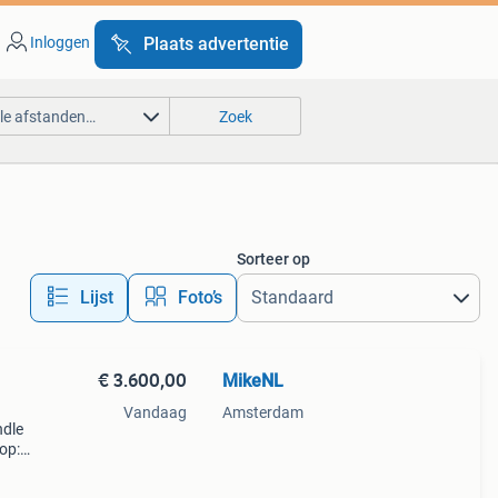
Inloggen
Plaats advertentie
lle afstanden…
Zoek
Sorteer op
Lijst
Foto’s
€ 3.600,00
MikeNL
Vandaag
Amsterdam
ndle
op:
 met