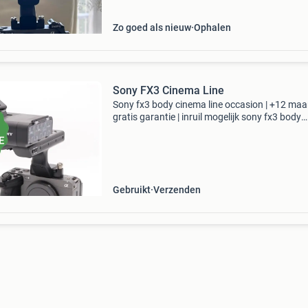
Zo goed als nieuw
Ophalen
Sony FX3 Cinema Line
Sony fx3 body cinema line occasion | +12 ma
gratis garantie | inruil mogelijk sony fx3 body
cinema line occasion kenmerken: * 10.2 Megap
* exmor r cmos sensor * bionz xr processor * 
120 f
Gebruikt
Verzenden