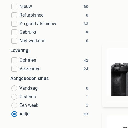
Nieuw
50
Refurbished
0
Zo goed als nieuw
33
Gebruikt
9
Niet werkend
0
Levering
Ophalen
42
Verzenden
24
Aangeboden sinds
Vandaag
0
Gisteren
1
Een week
5
Altijd
43