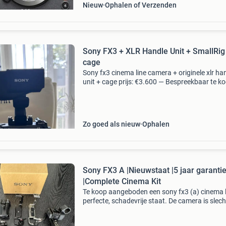
Nieuw
Ophalen of Verzenden
Sony FX3 + XLR Handle Unit + SmallRig
cage
Sony fx3 cinema line camera + originele xlr ha
unit + cage prijs: €3.600 — Bespreekbaar te ko
sony fx3 (cinema line) full-frame camerabody
de originele sony xlr handle unit, plus de sm
Zo goed als nieuw
Ophalen
Sony FX3 A |Nieuwstaat |5 jaar garanti
|Complete Cinema Kit
Te koop aangeboden een sony fx3 (a) cinema l
perfecte, schadevrije staat. De camera is slech
ongeveer 2 maanden oud, werkt 100% en verk
in nieuwstaat. Aankoop: gekocht op 17-05-202