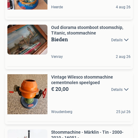
Heerde
4 aug 26
Oud diorama stoomboot stoomschip,
Titanic, stoommachine
Bieden
Details
Venray
2 aug 26
Vintage Wilesco stoommachine
cementmolen speelgoed
€ 20,00
Details
Woudenberg
25 jul 26
Stoommachine - Märklin - Tin - 2000-
2010 - 16051 -