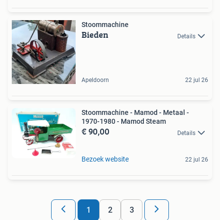
Stoommachine
Bieden
Details
Apeldoorn
22 jul 26
Stoommachine - Mamod - Metaal -
1970-1980 - Mamod Steam
€ 90,00
Details
Bezoek website
22 jul 26
1
2
3