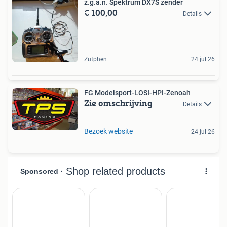
z.g.a.n. Spektrum DX7S zender
€ 100,00
Details
Zutphen
24 jul 26
FG Modelsport-LOSI-HPI-Zenoah
Zie omschrijving
Details
Bezoek website
24 jul 26