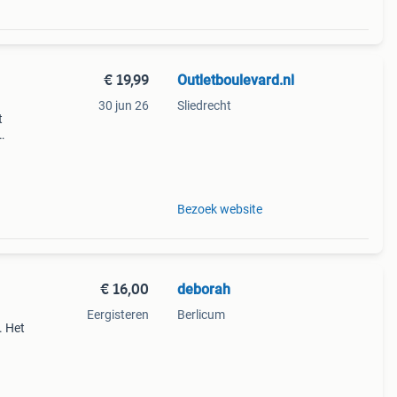
€ 19,99
Outletboulevard.nl
30 jun 26
Sliedrecht
t
el &
Bezoek website
€ 16,00
deborah
Eergisteren
Berlicum
. Het