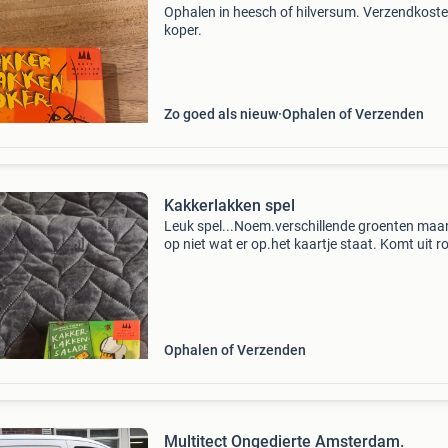
Ophalen in heesch of hilversum. Verzendkost
koper.
Zo goed als nieuw
Ophalen of Verzenden
Kakkerlakken spel
Leuk spel...Noem.verschillende groenten maa
op niet wat er op.het kaartje staat. Komt uit r
en diervrij huis de centjes zijn voor de kleinkin
geen betaling meer via marktplaats alleen ove
Ophalen of Verzenden
Multitect Ongedierte Amsterdam.