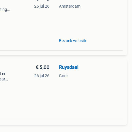
26 jul 26
Amsterdam
ning
t van
m i
Bezoek website
€ 5,00
Ruysdael
t er
26 jul 26
Goor
aar
r of