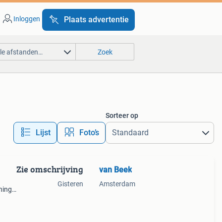
Inloggen
Plaats advertentie
lle afstanden…
Zoek
Sorteer op
Lijst
Foto’s
Zie omschrijving
van Beek
Gisteren
Amsterdam
ning
t van
m i