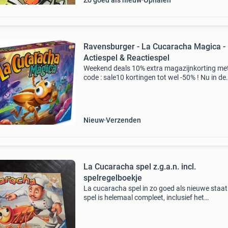
Zo goed als nieuw
Ophalen
Ravensburger - La Cucaracha Magica -
Actiespel & Reactiespel
Weekend deals 10% extra magazijnkorting me
code : sale10 kortingen tot wel -50% ! Nu in de
aanbieding van € 29,99 voor € 19,99!
Ravensburger - la cucaracha magica - actiesp
reacties
Nieuw
Verzenden
La Cucaracha spel z.g.a.n. incl.
spelregelboekje
La cucaracha spel in zo goed als nieuwe staat
spel is helemaal compleet, inclusief het
spelregelboekje en een nieuwe batterij voor de
kakkerlak. Klaar om direct te spelen!