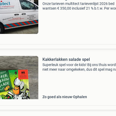
Onze tarieven multitect tarievenlijst 2026 bed
wantsen € 350,00 inclusief 21 % b.t.w. Per wo
wanneer u heeft geconstateerd dat u last heef
een bed wantsenplaag dan is het van belang o
Kakkerlakken salade spel
Superleuk spel voor de kids! Bij ons thuis word
niet meer naar omgekeken, dus dit spel mag n
een nieuwe eigenaar. Het spel zelf is helemaal
compleet! Voor 2 tot 6 spelers. Ophalen in goo
ev
Zo goed als nieuw
Ophalen