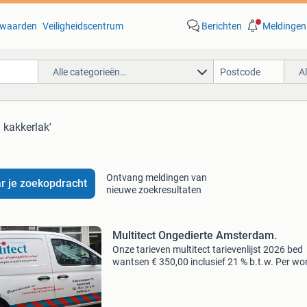
waarden
Veiligheidscentrum
Berichten
Meldingen
Alle categorieën…
A
l kakkerlak'
Ontvang meldingen van
r je zoekopdracht
nieuwe zoekresultaten
Multitect Ongedierte Amsterdam.
Onze tarieven multitect tarievenlijst 2026 bed
wantsen € 350,00 inclusief 21 % b.t.w. Per wo
wanneer u heeft geconstateerd dat u last heef
een bed wantsenplaag dan is het van belang o