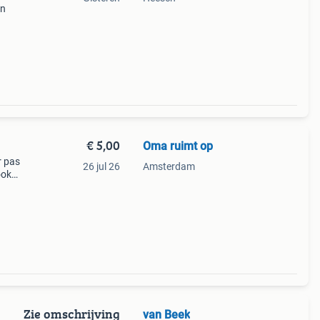
en
€ 5,00
Oma ruimt op
r pas
26 jul 26
Amsterdam
ook
deren
Zie omschrijving
van Beek