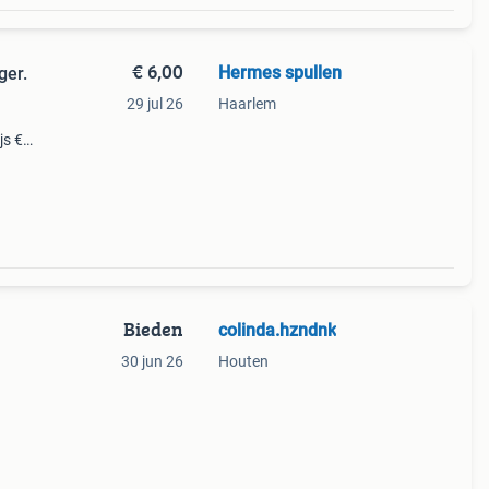
€ 6,00
Hermes spullen
ger.
29 jul 26
Haarlem
js €
. Af
Bieden
colinda.hzndnk
30 jun 26
Houten