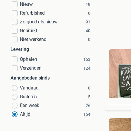
Nieuw
18
Refurbished
0
Zo goed als nieuw
91
Gebruikt
40
Niet werkend
0
Levering
Ophalen
153
Verzenden
124
Aangeboden sinds
Vandaag
0
Gisteren
5
Een week
26
Altijd
154