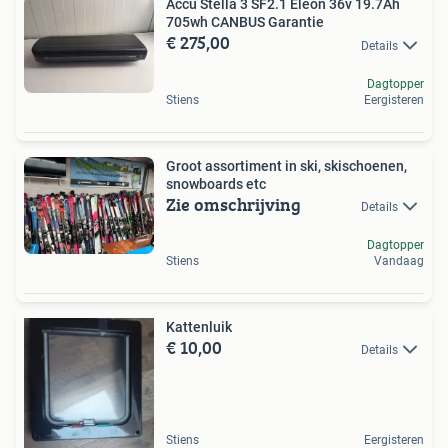
Accu Stella 3 SF2.1 Eleon 36v 19.7Ah
705wh CANBUS Garantie
€ 275,00
Details
Dagtopper
Stiens
Eergisteren
Groot assortiment in ski, skischoenen,
snowboards etc
Zie omschrijving
Details
Dagtopper
Stiens
Vandaag
Kattenluik
€ 10,00
Details
Stiens
Eergisteren