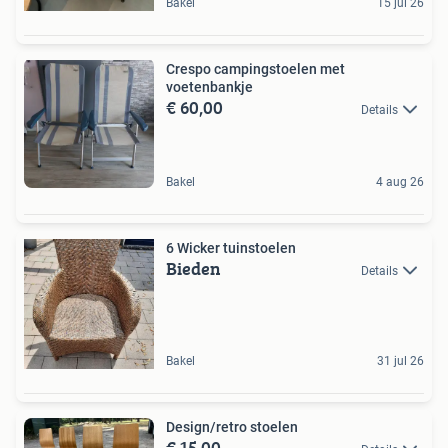
Bakel
15 jul 26
Crespo campingstoelen met
voetenbankje
€ 60,00
Details
Bakel
4 aug 26
6 Wicker tuinstoelen
Bieden
Details
Bakel
31 jul 26
Design/retro stoelen
€ 15,00