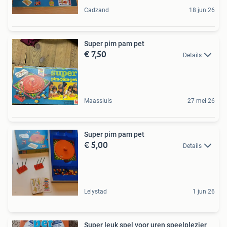
Cadzand
18 jun 26
Super pim pam pet
€ 7,50
Details
Maassluis
27 mei 26
Super pim pam pet
€ 5,00
Details
Lelystad
1 jun 26
Super leuk spel voor uren speelplezier