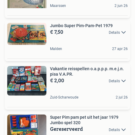
Maarssen
2 jun 26
Jumbo Super Pim-Pam-Pet 1979
€ 7,50
Details
Malden
27 apr 26
Vakantie reisspellen o.a.p.p.p. m.e.j.n.
pisa V.A.PR.
€ 2,00
Details
Zuid-Scharwoude
2 jul 26
Super Pim pam pet uit het jaar 1979
Jumbo spel 320
Gereserveerd
Details