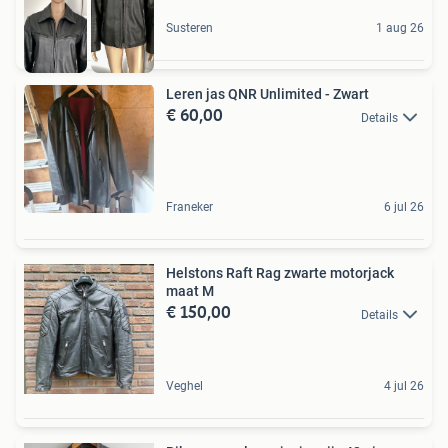
Susteren
1 aug 26
Leren jas QNR Unlimited - Zwart
€ 60,00
Details
Franeker
6 jul 26
Helstons Raft Rag zwarte motorjack
maat M
€ 150,00
Details
Veghel
4 jul 26