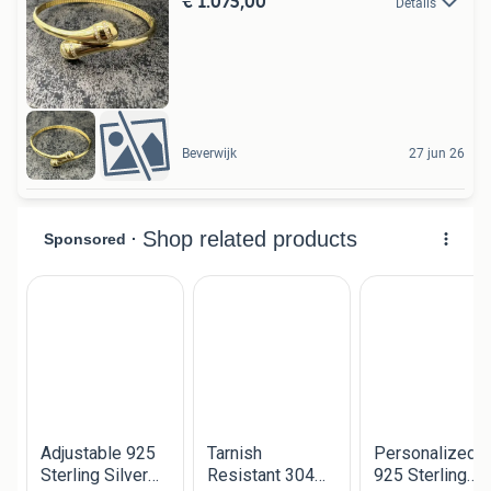
€ 1.075,00
Details
Beverwijk
27 jun 26