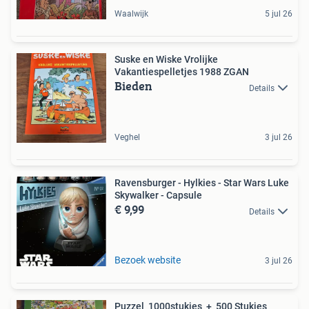
Waalwijk
5 jul 26
Suske en Wiske Vrolijke
Vakantiespelletjes 1988 ZGAN
Bieden
Details
Veghel
3 jul 26
Ravensburger - Hylkies - Star Wars Luke
Skywalker - Capsule
€ 9,99
Details
Bezoek website
3 jul 26
Puzzel 1000stukjes + 500 Stukjes