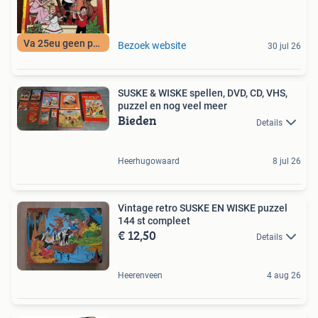
Va 25eu geen porto
Bezoek website
30 jul 26
SUSKE & WISKE spellen, DVD, CD, VHS,
puzzel en nog veel meer
Bieden
Details
Heerhugowaard
8 jul 26
Vintage retro SUSKE EN WISKE puzzel
144 st compleet
€ 12,50
Details
Heerenveen
4 aug 26