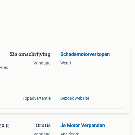
Zie omschrijving
Schademotorverkopen
Vandaag
Weurt
 zoek
- of
en rdw
Topadvertentie
Bezoek website
Gratis
Je Motor Verpanden
SX R
Vandaag
Apeldoorn