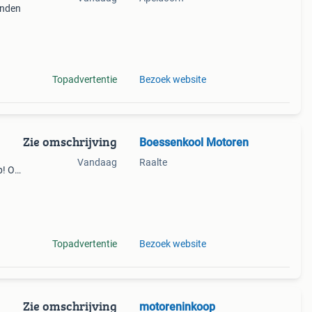
anden
uto
Topadvertentie
Bezoek website
Zie omschrijving
Boessenkool Motoren
Vandaag
Raalte
p! Op
elen
ool
Topadvertentie
Bezoek website
Zie omschrijving
motoreninkoop