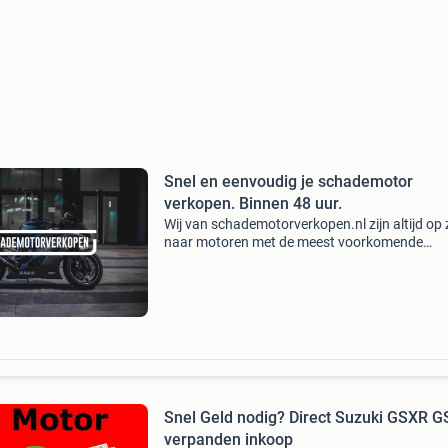
Snel en eenvoudig je schademotor
verkopen. Binnen 48 uur.
Wij van schademotorverkopen.nl zijn altijd op
naar motoren met de meest voorkomende
schades. Hierbij kunt u denken aan val-, motor
waterschades, langdurige stilstand, wij zijn e
erkend
Snel Geld nodig? Direct Suzuki GSXR G
verpanden inkoop