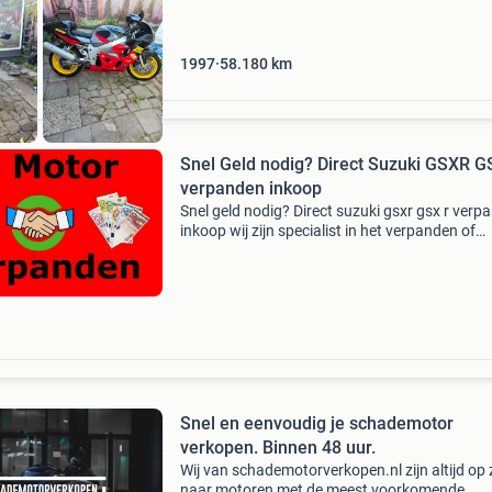
1997
58.180
km
Snel Geld nodig? Direct Suzuki GSXR G
verpanden inkoop
Snel geld nodig? Direct suzuki gsxr gsx r verp
inkoop wij zijn specialist in het verpanden of
inkopen van jouw auto, motor of scooter. Wij
betalen de beste prijs! Wij verpanden ook je: a
(waar
Snel en eenvoudig je schademotor
verkopen. Binnen 48 uur.
Wij van schademotorverkopen.nl zijn altijd op
naar motoren met de meest voorkomende