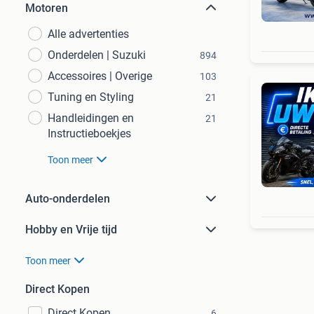
Motoren
Alle advertenties
Onderdelen | Suzuki
894
Accessoires | Overige
103
Tuning en Styling
21
Handleidingen en
21
Instructieboekjes
Toon meer
Auto-onderdelen
Hobby en Vrije tijd
Toon meer
Direct Kopen
Direct Kopen
6