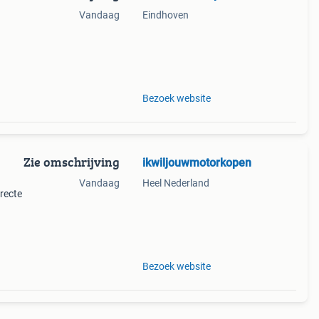
Vandaag
Eindhoven
 en
ecte
Bezoek website
Zie omschrijving
ikwiljouwmotorkopen
Vandaag
Heel Nederland
rrecte
hade,
ordt
Bezoek website