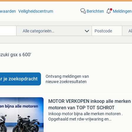
waarden
Veiligheidscentrum
Berichten
Meldingen
Alle categorieën…
A
uzuki gsx s 600'
Ontvang meldingen van
r je zoekopdracht
nieuwe zoekresultaten
MOTOR VERKOPEN inkoop alle merken
motoren van TOP TOT SCHROT
Inkoop motor bijna alle merken motoren .
Opgehaald met rdw-vrijwaring en
bankoverschrijving wij kopen bijna alle merken
bouwjaren motoren en quads in. Dus ook perf