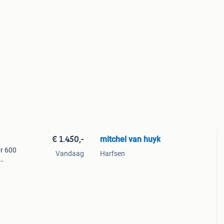
€ 1.450,-
mitchel van huyk
-r 600
Vandaag
Harfsen
is