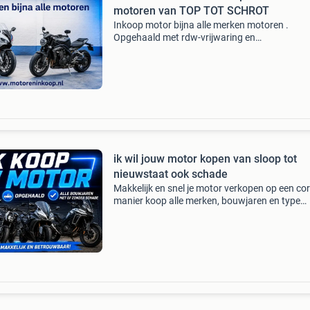
motoren van TOP TOT SCHROT
Inkoop motor bijna alle merken motoren .
Opgehaald met rdw-vrijwaring en
bankoverschrijving wij kopen bijna alle merken
bouwjaren motoren en quads in. Dus ook perf
staat, opknappers, veel km, d
ik wil jouw motor kopen van sloop tot
nieuwstaat ook schade
Makkelijk en snel je motor verkopen op een co
manier koop alle merken, bouwjaren en type
motoren, scooters en quads dus ook sloop, sc
buitenslapers, olditmers, voordelen: - motor w
snel