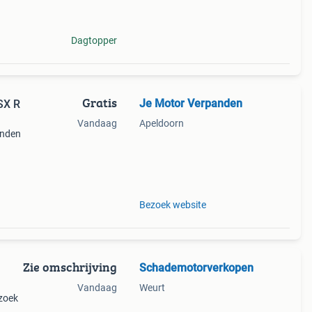
Dagtopper
Gratis
Je Motor Verpanden
SX R
Vandaag
Apeldoorn
anden
uto
Bezoek website
Zie omschrijving
Schademotorverkopen
Vandaag
Weurt
 zoek