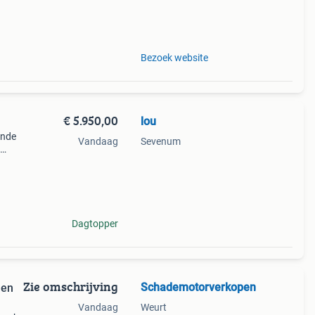
- of
en rdw
Bezoek website
€ 5.950,00
lou
ende
Vandaag
Sevenum
ki
Dagtopper
Zie omschrijving
Schademotorverkopen
 en
Vandaag
Weurt