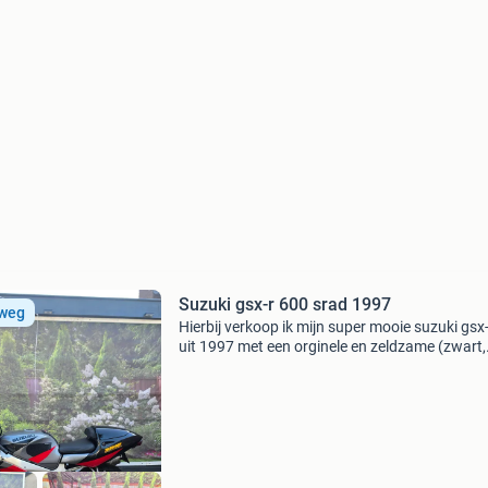
Suzuki gsx-r 600 srad 1997
 weg
Hierbij verkoop ik mijn super mooie suzuki gsx
uit 1997 met een orginele en zeldzame (zwart,
silver, geel, rood ) kleur instelling en velgen. Dit 
een echt klassieker die je waarschijnlijk nie