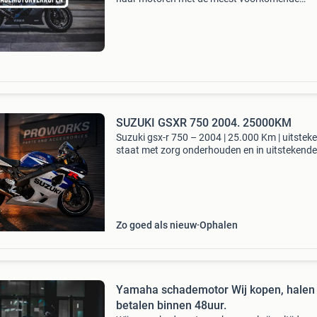
schades. Hierbij kunt u denken aan val-, motor
waterschades, langdurige stilstand, wij zijn e
erkend
SUZUKI GSXR 750 2004. 25000KM
Suzuki gsx-r 750 – 2004 | 25.000 Km | uitstek
staat met zorg onderhouden en in uitstekende
technische én optische staat verkerende suzu
gsx-r 750 uit 2004. Deze motor heeft slechts
25.000 Kilome
Zo goed als nieuw
Ophalen
Yamaha schademotor Wij kopen, halen
betalen binnen 48uur.