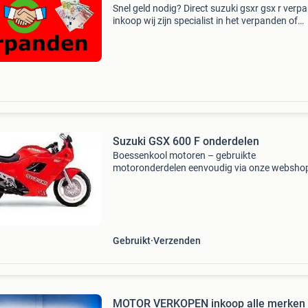
Snel geld nodig? Direct suzuki gsxr gsx r verp
inkoop wij zijn specialist in het verpanden of
inkopen van jouw auto, motor of scooter. Wij
betalen de beste prijs! Wij verpanden ook je: a
(waar
Suzuki GSX 600 F onderdelen
Boessenkool motoren – gebruikte
motoronderdelen eenvoudig via onze websho
zoek naar kwalitatieve gebruikte motoronderd
zonder de hoofdprijs te betalen? Bij boessenk
motoren bestel je snel
Gebruikt
Verzenden
MOTOR VERKOPEN inkoop alle merken