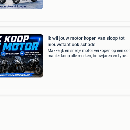
staat, opknappers, veel km, d
ik wil jouw motor kopen van sloop tot
nieuwstaat ook schade
Makkelijk en snel je motor verkopen op een co
manier koop alle merken, bouwjaren en type
motoren, scooters en quads dus ook sloop, sc
buitenslapers, olditmers, voordelen: - motor w
snel