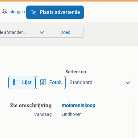
Inloggen
Plaats advertentie
lle afstanden…
Zoek
Sorteer op
Lijst
Foto’s
Zie omschrijving
motoreninkoop
Vandaag
Eindhoven
 en
ecte