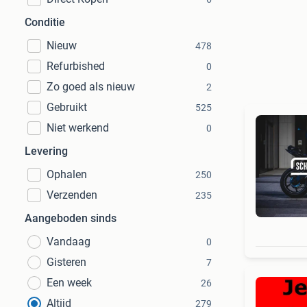
Conditie
Nieuw
478
Refurbished
0
Zo goed als nieuw
2
Gebruikt
525
Niet werkend
0
Levering
Ophalen
250
Verzenden
235
Aangeboden sinds
Vandaag
0
Gisteren
7
Een week
26
Altijd
279