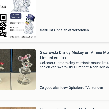
winkelrestanten - s
Gebruikt
Ophalen of Verzenden
Swarovski Disney Mickey en Minnie M
Limited edition
Collectors items mickey en minnie mouse limit
edition van swarovski. Puntgaaf in originele d
Disney figuren mickey (± 10,5 x 7 cm) is numm
2537 van 4750 stuks. 200,00 Minnie (± 10,5 x
is
Zo goed als nieuw
Ophalen of Verzenden