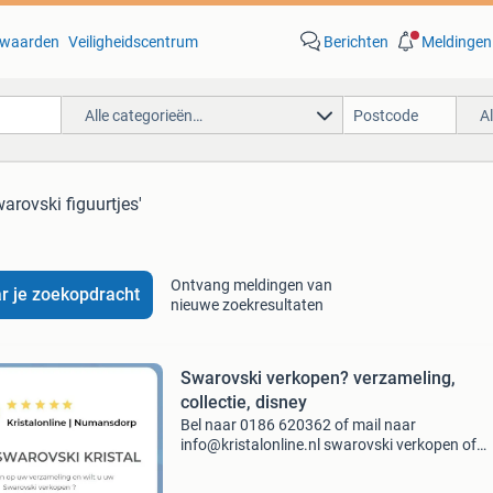
waarden
Veiligheidscentrum
Berichten
Meldingen
Alle categorieën…
A
warovski figuurtjes'
Ontvang meldingen van
r je zoekopdracht
nieuwe zoekresultaten
Swarovski verkopen? verzameling,
collectie, disney
Bel naar 0186 620362 of mail naar
info@kristalonline.nl swarovski verkopen of
uitgekeken op uw swarovski? Dan bent u bij on
swarovski specialist op het juiste adres! Wij zij