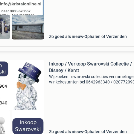
voortdurend op zoek
Zo goed als nieuw
Ophalen of Verzenden
Inkoop / Verkoop Swarovski Collectie /
Disney / Kerst
Wij zoeken : swarovski collecties verzamelinge
winkelrestanten bel 0642963340 / 020772090
e-mail info@inkoopformulier.nl met uw
telefoonnummer waarop u te bereiken bent. -
Swarovski disney - sw
Zo goed als nieuw
Ophalen of Verzenden