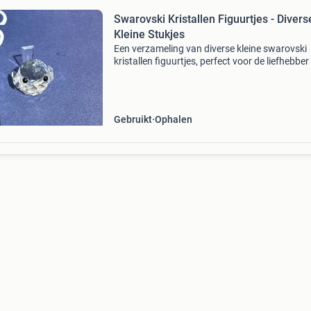
Swarovski Kristallen Figuurtjes - Divers
Kleine Stukjes
Een verzameling van diverse kleine swarovski
kristallen figuurtjes, perfect voor de liefhebber
als decoratie. De figuurtjes worden aangebod
zonder de originele doos. Ze zijn in uitstekend
staat
Gebruikt
Ophalen