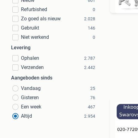
Nieuw
601
Refurbished
0
Zo goed als nieuw
2.028
Gebruikt
146
Niet werkend
0
Levering
Ophalen
2.787
Verzenden
2.442
Aangeboden sinds
Vandaag
25
Gisteren
76
Een week
467
Altijd
2.954