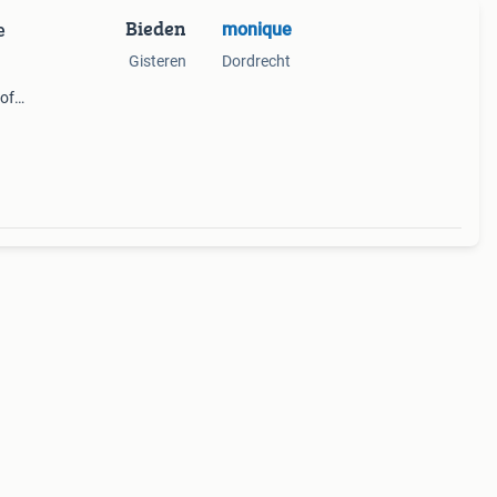
Bieden
monique
e
Gisteren
Dordrecht
 of
en
e