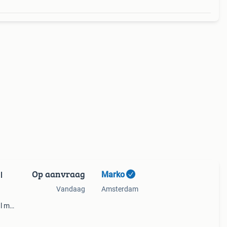
Op aanvraag
Marko
Vandaag
Amsterdam
l met
. Wij