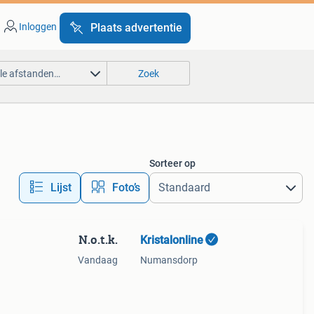
Inloggen
Plaats advertentie
lle afstanden…
Zoek
Sorteer op
Lijst
Foto’s
N.o.t.k.
Kristalonline
Vandaag
Numansdorp
s als
n