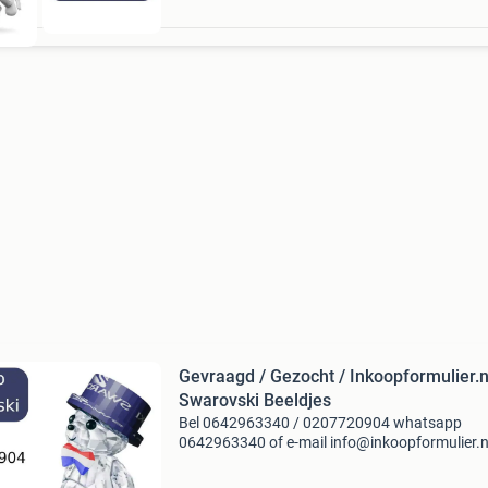
Gevraagd / Gezocht / Inkoopformulier.nl
Swarovski Beeldjes
Bel 0642963340 / 0207720904 whatsapp
0642963340 of e-mail info@inkoopformulier.n
uw telefoonnummer waarop u te bereiken bent
zoeken : swarovski collecties verzamelingen /