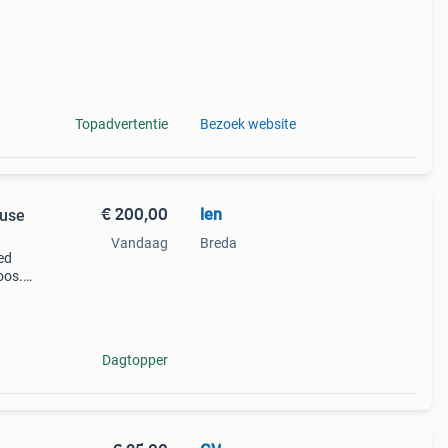
Topadvertentie
Bezoek website
€ 200,00
len
ouse
Vandaag
Breda
ed
oos.
er
 5 cm)
Dagtopper