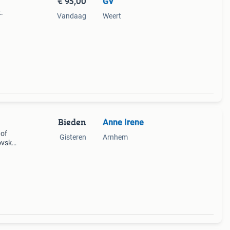
€ 95,00
GV
.
Vandaag
Weert
Bieden
Anne Irene
 of
Gisteren
Arnhem
ovski