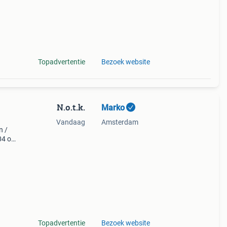
Topadvertentie
Bezoek website
N.o.t.k.
Marko
Vandaag
Amsterdam
n /
4 of
Topadvertentie
Bezoek website