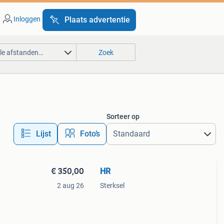
Inloggen
Plaats advertentie
lle afstanden…
Zoek
Sorteer op
Lijst
Foto’s
€ 350,00
HR
2 aug 26
Sterksel