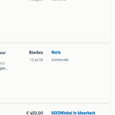
Bieden
floris
aar
12 jul 26
Achterveld
211
gen.
€ 450,00
MX5Winkel in Meerkerk