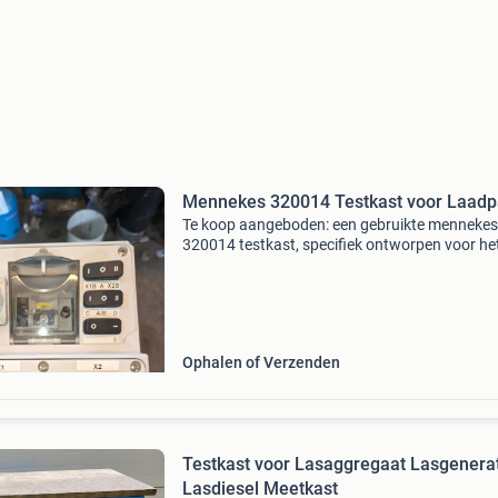
Mennekes 320014 Testkast voor Laadp
Te koop aangeboden: een gebruikte mennekes
320014 testkast, specifiek ontworpen voor he
testen van laadpalen. Met de mennekes testb
kunnen de functionaliteit van e-laadstations
worden gecontroleerd
Ophalen of Verzenden
Testkast voor Lasaggregaat Lasgenera
Lasdiesel Meetkast