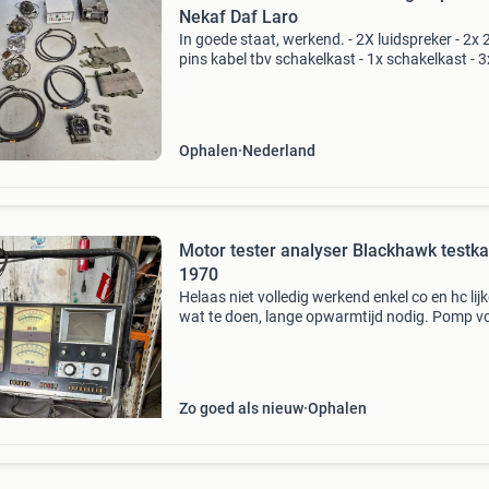
Nekaf Daf Laro
In goede staat, werkend. - 2X luidspreker - 2x 
pins kabel tbv schakelkast - 1x schakelkast - 3
pins ug kabel - 3x headset/koptelefoon (met
intercom) - 1x headset/koptelefoon (zonder
intercom) -
Ophalen
Nederland
Motor tester analyser Blackhawk testka
1970
Helaas niet volledig werkend enkel co en hc lij
wat te doen, lange opwarmtijd nodig. Pomp v
het opzuigen uitlaat gassen werkt en meters 
uit. Documentatie / handleiding dit er bij, ook 
Zo goed als nieuw
Ophalen