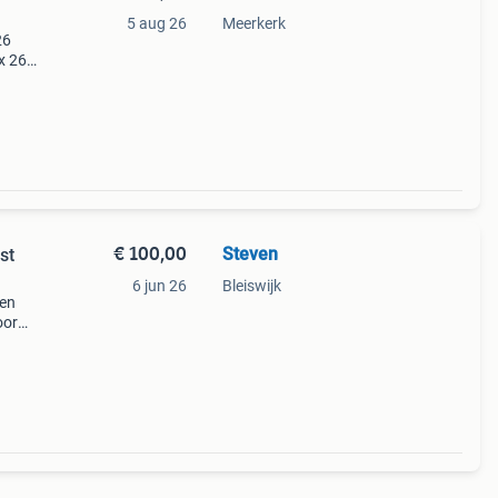
5 aug 26
Meerkerk
26
x 26
€ 100,00
Steven
st
6 jun 26
Bleiswijk
ken
oor
slaan
voor