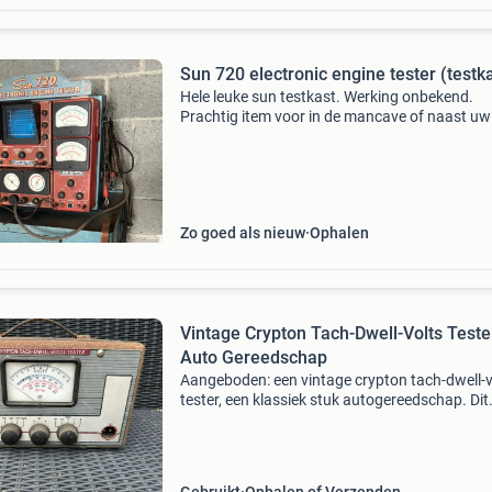
Sun 720 electronic engine tester (testk
Hele leuke sun testkast. Werking onbekend.
Prachtig item voor in de mancave of naast uw
oldtimer. Voor vragen stuur even een bericht.
Zo goed als nieuw
Ophalen
Vintage Crypton Tach-Dwell-Volts Tester
Auto Gereedschap
Aangeboden: een vintage crypton tach-dwell-v
tester, een klassiek stuk autogereedschap. Dit
apparaat is ideaal voor verzamelaars van vin
garage-uitrusting of als decoratief item voor 
manca