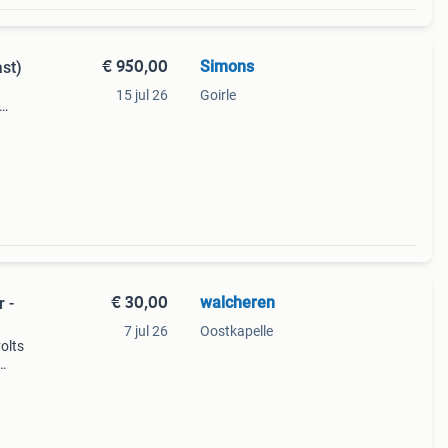
€ 950,00
Simons
ast)
15 jul 26
Goirle
€ 30,00
walcheren
 -
7 jul 26
Oostkapelle
olts
tage
een