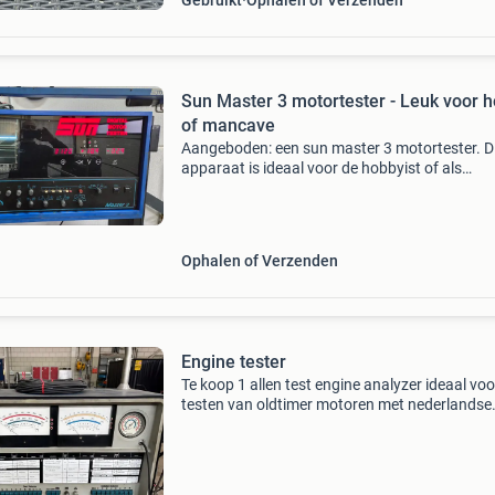
Gebruikt
Ophalen of Verzenden
Sun Master 3 motortester - Leuk voor 
of mancave
Aangeboden: een sun master 3 motortester. D
apparaat is ideaal voor de hobbyist of als
decoratief stuk in een mancave. De tester is
gebruikt en heeft de nodige gebruikssporen, 
is nog steeds een
Ophalen of Verzenden
Engine tester
Te koop 1 allen test engine analyzer ideaal voo
testen van oldtimer motoren met nederlandse
handleiding zit een adapter bij voor hei ontste
doe een redelijk bod