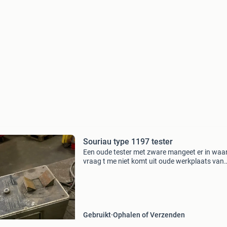
Souriau type 1197 tester
Een oude tester met zware mangeet er in waa
vraag t me niet komt uit oude werkplaats van
tractors doe een bod of 100€ mag je hem ko
halen 0622501631
Gebruikt
Ophalen of Verzenden