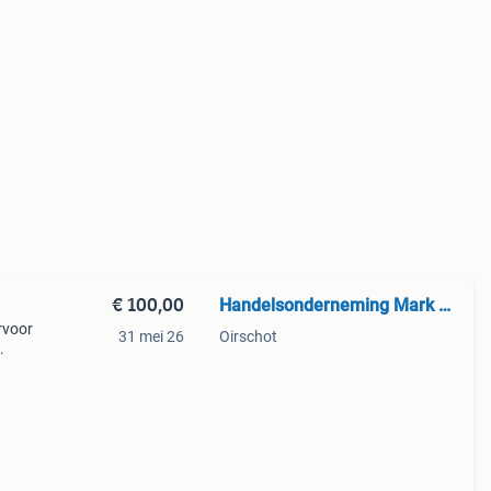
€ 100,00
Handelsonderneming Mark de Bre
rvoor
31 mei 26
Oirschot
men