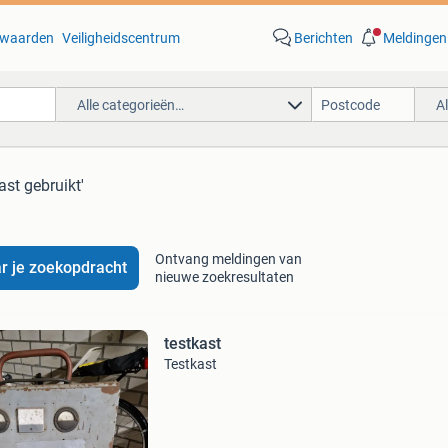
waarden
Veiligheidscentrum
Berichten
Meldingen
Alle categorieën…
A
ast gebruikt'
Ontvang meldingen van
r je zoekopdracht
nieuwe zoekresultaten
testkast
Testkast