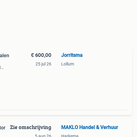
€ 600,00
Jorritsma
alen
25 jul 26
Lollum
t
ox
Zie omschrijving
MAKLO Handel & Verhuur
tor
5 aug 26
Harkema