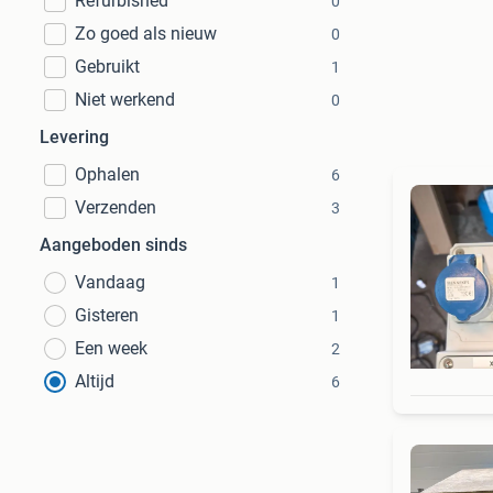
Refurbished
0
Zo goed als nieuw
0
Gebruikt
1
Niet werkend
0
Levering
Ophalen
6
Verzenden
3
Aangeboden sinds
Vandaag
1
Gisteren
1
Een week
2
Altijd
6