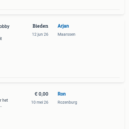
Bieden
Arjan
hobby
12 jun 26
Maarssen
it
maar
€ 0,00
Ron
r het
10 mei 26
Rozenburg
king