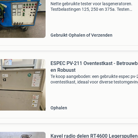
Nette gebruikte tester voor lasgeneratoren.
Testbelastingen 125, 250 en 375a. Testen
hulpspanning 110 en 230v. Aardlektest.
Netspanning 230v. Afmetingen ca.
L115xb70xh90cm. Verrijdbaar en geremd. Prij
Gebruikt
Ophalen of Verzenden
ESPEC PV-211 Oventestkast - Betrouwb
en Robuust
Te koop aangeboden: een gebruikte espec pv-
oventestkast, ideaal voor diverse testomgevin
Dit robuuste apparaat is ontworpen voor het
uitvoeren van temperatuurtests en biedt een
betrouwbare wer
Ophalen
Kavel radio delen RT4600 Legerspullen