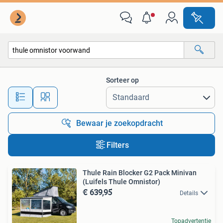
Alle categorieën…
Sorteer op
Alle afstanden…
Bewaar je zoekopdracht
Filters
Thule Rain Blocker G2 Pack Minivan
(Luifels Thule Omnistor)
€ 639,95
Details
Topadvertentie