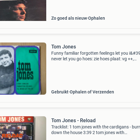
delilah, green gre
Zo goed als nieuw
Ophalen
Tom Jones
Funny familiar forgotten feelings let you i&#39;
never let you go hoes: zie hoes plaat: vg ++,
plakkertjes op label
Gebruikt
Ophalen of Verzenden
Tom Jones - Reload
Tracklist: 1 tom jones with the cardigans - bur
down the house 3:39 2 tom jones with
stereophonics - mama told me not to come 3: