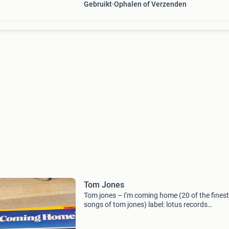
Gebruikt
Ophalen of Verzenden
Tom Jones
Tom jones – i’m coming home (20 of the finest
songs of tom jones) label: lotus records
uitgebracht: 1978 een verzamelalbum met 20
zijn bekendste nummers, zoals it’s not unusual