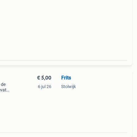
a go
€ 5,00
Frits
 de
6 jul 26
Stolwijk
evat
mmers.