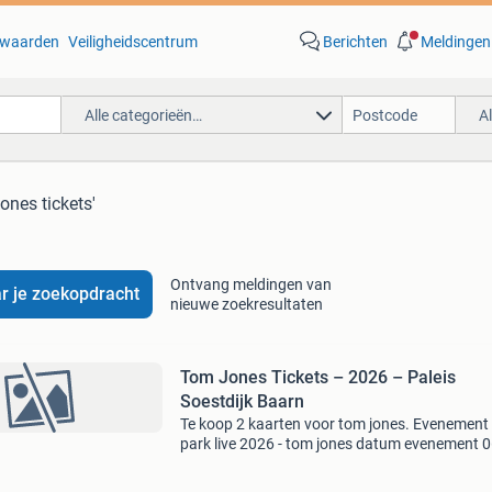
waarden
Veiligheidscentrum
Berichten
Meldingen
Alle categorieën…
A
ones tickets'
Ontvang meldingen van
r je zoekopdracht
nieuwe zoekresultaten
Tom Jones Tickets – 2026 – Paleis
Soestdijk Baarn
Te koop 2 kaarten voor tom jones. Evenement 
park live 2026 - tom jones datum evenement 0
2026 17:00 locatie evenement paleis soestdijk
baarn ticket zitplaatsen b vermelde prijs is per