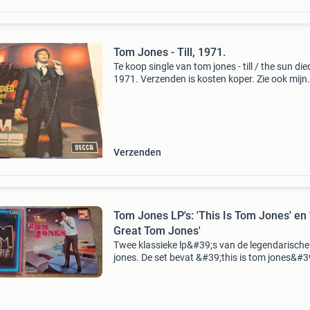
Tom Jones - Till, 1971.
Te koop single van tom jones - till / the sun die
1971. Verzenden is kosten koper. Zie ook mijn
andere singles.de conditie is
Verzenden
Tom Jones LP's: 'This Is Tom Jones' en
Great Tom Jones'
Twee klassieke lp&#39;s van de legendarisch
jones. De set bevat &#39;this is tom jones&#3
&#39;the great tom jones&#39;. Beide platen z
gebruikte staat, maar nog st