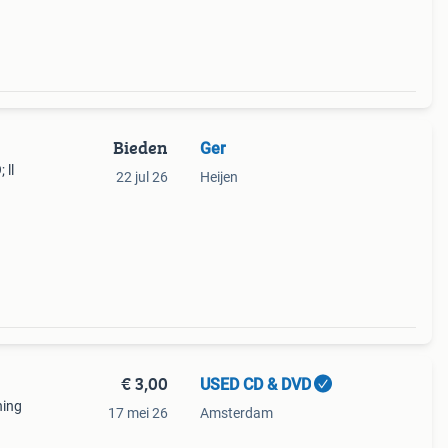
Bieden
Ger
 ll
22 jul 26
Heijen
€ 3,00
USED CD & DVD
ning
17 mei 26
Amsterdam
00 3