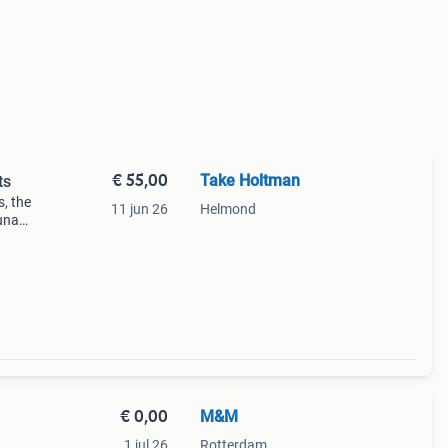
€ 55,00
Take Holtman
ts
s, the
11 jun 26
Helmond
suna
€ 0,00
M&M
1 jul 26
Rotterdam