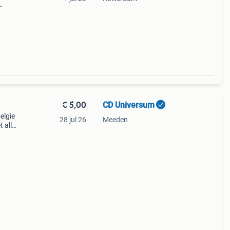
t van
€ 5,00
CD Universum
elgie
28 jul 26
Meeden
t alle
a