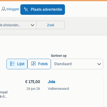
Inloggen
Plaats advertentie
lle afstanden…
Zoek
Sorteer op
Lijst
Foto’s
€ 175,00
Jola
26 jun 26
Valkenswaard
royal
6-07-
,
 stuk.