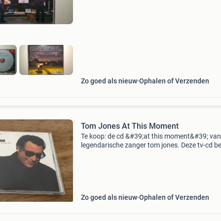
tom jones with robbie williams - are you gonn
my way 3:27 4
Zo goed als nieuw
Ophalen of Verzenden
Tom Jones At This Moment
Te koop: de cd &#39;at this moment&#39; van
legendarische zanger tom jones. Deze tv-cd b
een selectie van zijn hits en kenmerkende nu
De cd is in goede staat en de hoes vertoont m
Zo goed als nieuw
Ophalen of Verzenden