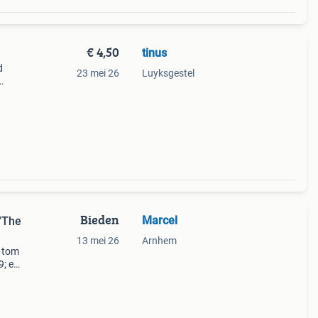
€ 4,50
tinus
d
23 mei 26
Luyksgestel
Bieden
Marcel
 'The
13 mei 26
Arnhem
e tom
9; en
ijn in