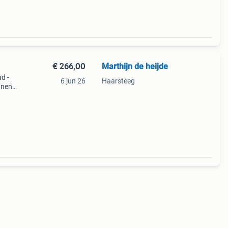
€ 266,00
Marthijn de heijde
d -
6 jun 26
Haarsteeg
nnen