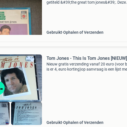
getiteld &#39;the great tom jones&#39;. Deze
uitgave is van het decca label en maakt deel ui
de &#39;favorieten parade&#39; serie. De p
Gebruikt
Ophalen of Verzenden
Tom Jones - This Is Tom Jones [NIEUW]
Nieuw gratis verzending vanaf 20 euro (voor b
is er 4, euro korting)op aanvraag is een lijst me
cd beschikbaar. Prijzen zijn vast. Zie ook onze
andere advertenties voor mooie kwaliteitscd&
Gebruikt
Ophalen of Verzenden