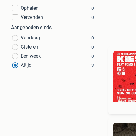
Ophalen
0
Verzenden
0
Aangeboden sinds
Vandaag
0
Gisteren
0
Een week
0
Altijd
3