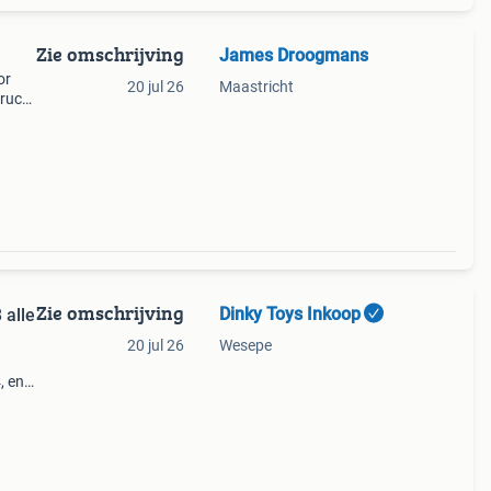
Zie omschrijving
James Droogmans
or
20 jul 26
Maastricht
truck
Zie omschrijving
Dinky Toys Inkoop
 alle
20 jul 26
Wesepe
, en
en van
ige v