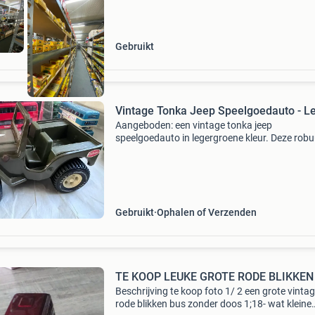
Gebruikt
Vintage Tonka Jeep Speelgoedauto - L
Aangeboden: een vintage tonka jeep
speelgoedauto in legergroene kleur. Deze rob
metalen jeep is een klassiek stuk speelgoed, 
om zijn duurzaamheid en realistische details.
Perfect voor verz
Gebruikt
Ophalen of Verzenden
TE KOOP LEUKE GROTE RODE BLIKKEN
Beschrijving te koop foto 1/ 2 een grote vinta
rode blikken bus zonder doos 1;18- wat kleine