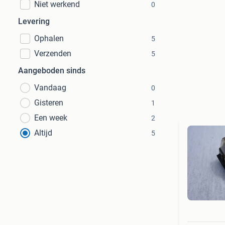
Niet werkend
0
Levering
Ophalen
5
Verzenden
5
Aangeboden sinds
Vandaag
0
Gisteren
1
Een week
2
Altijd
5