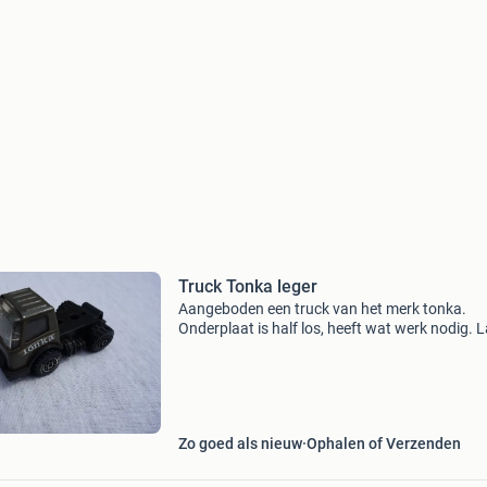
Truck Tonka leger
Aangeboden een truck van het merk tonka.
Onderplaat is half los, heeft wat werk nodig. 
redelijk goed. Let op, kleinere maat. Maat h.4,
Br.8,3 D.4,8 Cm. Verz.k.k. Adv.830
Zo goed als nieuw
Ophalen of Verzenden