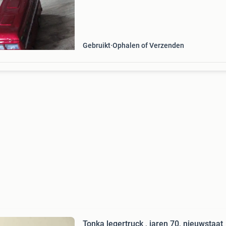
gebruikersporen jaren 90 ------5,- vaste pr oph
of verzenden 6,55 risico zijn voor rekening van
ko
Gebruikt
Ophalen of Verzenden
Tonka legertruck , jaren 70, nieuwstaat