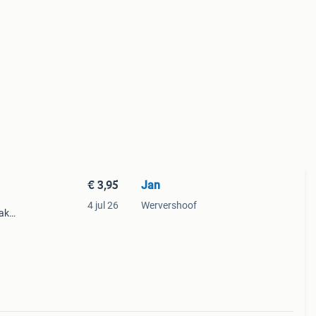
€ 3,95
Jan
4 jul 26
Wervershoof
Lak
5