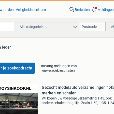
waarden
Veiligheidscentrum
Berichten
Meldingen
Alle categorieën…
A
 leger'
Ontvang meldingen van
r je zoekopdracht
nieuwe zoekresultaten
Gezocht modelauto verzamelingen 1:43
merken en schalen
Wij kopen uw volledige verzameling 1:43, ook
andere schalen mogelijk. Zoals 1:50, 1:35, 1:24
1:18 etc. Wij zijn gespecialiseerd in het opkop
modelauto verzamelingen, wij kopen uw volled