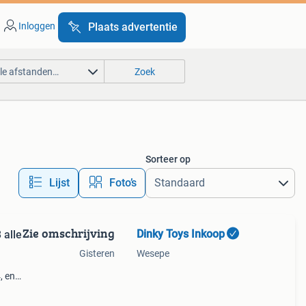
Inloggen
Plaats advertentie
lle afstanden…
Zoek
Sorteer op
Lijst
Foto’s
Zie omschrijving
Dinky Toys Inkoop
 alle
Gisteren
Wesepe
, en
en van
ige v