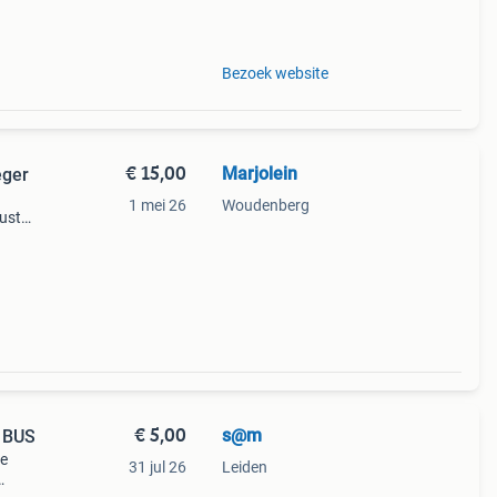
Bezoek website
€ 15,00
Marjolein
eger
1 mei 26
Woudenberg
uuste
bekend
€ 5,00
s@m
 BUS
ge
31 jul 26
Leiden