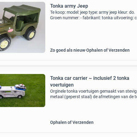
Tonka army Jeep
Te koop: model: jeep type: army jeep kleur: do.
Groen nummer: - fabrikant: tonka uitvoering: 
16.5 Cm lang materiaal: metaal en kunststof s
nieuwstaat, geen doos. Mpm-076 de foto’s zij
ond
Zo goed als nieuw
Ophalen of Verzenden
Tonka car carrier ~ inclusief 2 tonka
voertuigen
Orginele tonka voertuigen gemaakt van stevig
metaal (geperst staal) de afmetingen van de 
carrier: 0.90X0.20X0.23 Cm. Heeft u vragen o
opmerkingen over deze advertentie ? Ik lees e
beantwoord u
Ophalen of Verzenden