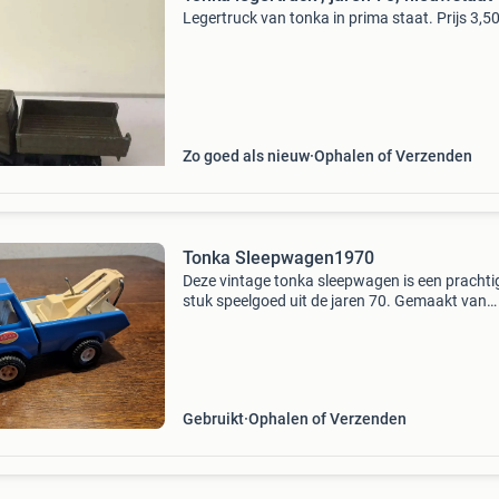
Legertruck van tonka in prima staat. Prijs 3,5
Zo goed als nieuw
Ophalen of Verzenden
Tonka Sleepwagen1970
Deze vintage tonka sleepwagen is een prachti
stuk speelgoed uit de jaren 70. Gemaakt van
duurzaam geperst staal, is deze blauwe
sleepwagen met crèmekleurig kraangedeelte 
echte klassieker. De slee
Gebruikt
Ophalen of Verzenden