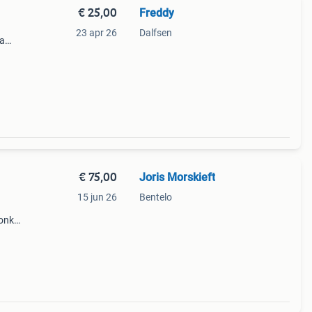
€ 25,00
Freddy
23 apr 26
Dalfsen
ca
taat:
n een
€ 75,00
Joris Morskieft
15 jun 26
Bentelo
tonka
f
n