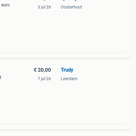
0 euro
3 jul 26
Oosterhout
€ 20,00
Trudy
g
7 jul 26
Leerdam
een