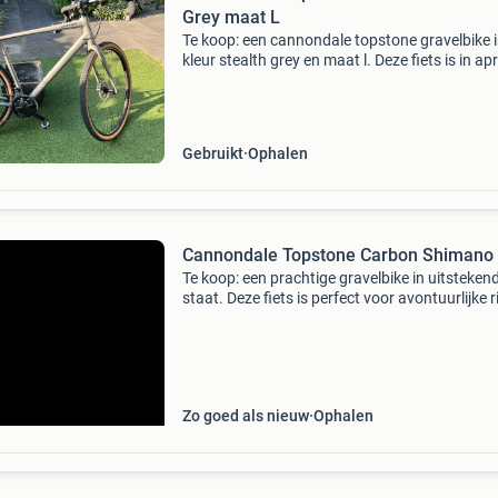
Grey maat L
Te koop: een cannondale topstone gravelbike i
kleur stealth grey en maat l. Deze fiets is in apr
2023 nieuw aangeschaft bij ten tusscher ens
Er is een kortere stuurpen gemonteerd voor e
Gebruikt
Ophalen
Cannondale Topstone Carbon Shimano
Te koop: een prachtige gravelbike in uitsteken
staat. Deze fiets is perfect voor avontuurlijke r
op diverse ondergronden. Voorzien van
schijfremmen voor optimale remprestaties en
veiligheid. Id
Zo goed als nieuw
Ophalen