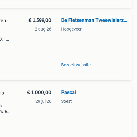
€ 1.599,00
De Fietsenman Tweewielerzaak
ten
2 aug 26
Hoogeveen
, 11-
6030
kstel
Bezoek website
€ 1.000,00
Pascal
is
29 jul 26
Soest
le
uw en
n als