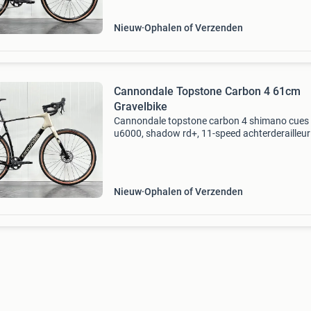
gxd 1.0 Ve
Nieuw
Ophalen of Verzenden
Cannondale Topstone Carbon 4 61cm
Gravelbike
Cannondale topstone carbon 4 shimano cues
u6000, shadow rd+, 11-speed achterderailleur
shimano cues u6030, 11-speed shifter 11
versnellingen shimano cues br-rs405 hydrauli
schijfremmen shimano cue
Nieuw
Ophalen of Verzenden