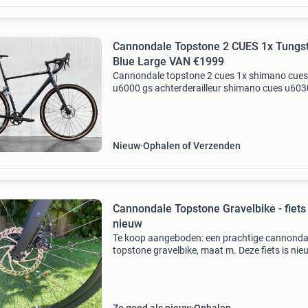
Cannondale Topstone 2 CUES 1x Tungs
Blue Large VAN €1999
Cannondale topstone 2 cues 1x shimano cues
u6000 gs achterderailleur shimano cues u6030
speed shifter 11 versnellingen shimano cues 
hydraulische schijfremmen shimano cues cran
gxd 1.0 Ve
Nieuw
Ophalen of Verzenden
Cannondale Topstone Gravelbike - fiets 
nieuw
Te koop aangeboden: een prachtige cannonda
topstone gravelbike, maat m. Deze fiets is nie
perfect voor zowel avontuurlijke off-road ritte
comfortabel woon-werkverkeer. Voorzien van
schijfr