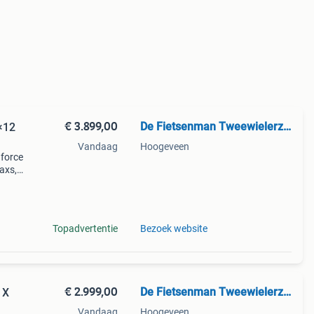
€ 3.899,00
De Fietsenman Tweewielerzaak
×12
Vandaag
Hoogeveen
 force
axs,
ce
e dir
Topadvertentie
Bezoek website
€ 2.999,00
De Fietsenman Tweewielerzaak
1X
Vandaag
Hoogeveen