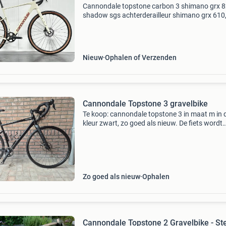
Cannondale topstone carbon 3 shimano grx 8
shadow sgs achterderailleur shimano grx 610,
speed shifter 1 x 12 versnellingen shimano gr
crank shimano grx 610 hydraulische schijfr
wtb rid
Nieuw
Ophalen of Verzenden
Cannondale Topstone 3 gravelbike
Te koop: cannondale topstone 3 in maat m in 
kleur zwart, zo goed als nieuw. De fiets wordt
geleverd met gemonteerde klikpedalen en de
reguliere pedalen los erbij, wegbanden gemon
en gravelband
Zo goed als nieuw
Ophalen
Cannondale Topstone 2 Gravelbike - St