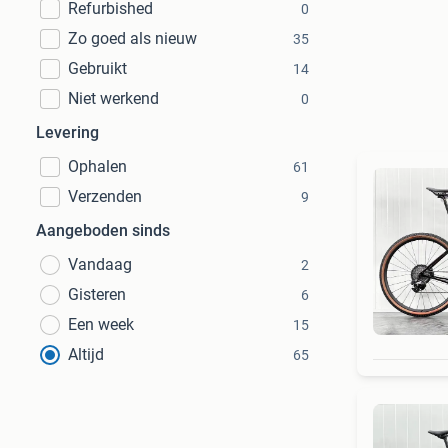
Refurbished
0
Zo goed als nieuw
35
Gebruikt
14
Niet werkend
0
Levering
Ophalen
61
Verzenden
9
Aangeboden sinds
Vandaag
2
Gisteren
6
Een week
15
Altijd
65