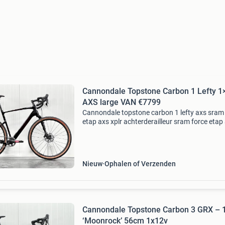
Cannondale Topstone Carbon 1 Lefty 1
AXS large VAN €7799
Cannondale topstone carbon 1 lefty axs sram
etap axs xplr achterderailleur sram force etap 
12-speed shifter 1 x 12 versnellingen sram for
etap axs hydraulische schijfremmen sram forc
Nieuw
Ophalen of Verzenden
Cannondale Topstone Carbon 3 GRX – 
‘Moonrock’ 56cm 1x12v