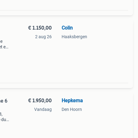
€ 1.150,00
Colin
2 aug 26
Haaksbergen
ne
et een
bare
€ 1.950,00
Hepkema
Vandaag
Den Hoorn
3,
e dus
r een
ouding