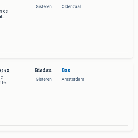
Gisteren
Oldenzaal
n de
il
chede.
en
Bieden
Bas
 GRX
de
Gisteren
Amsterdam
itten