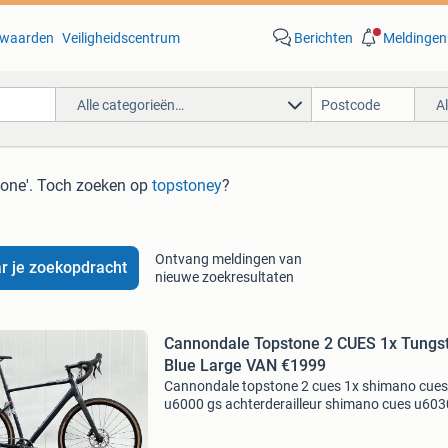
waarden
Veiligheidscentrum
Berichten
Meldingen
Alle categorieën…
A
tone'
. Toch zoeken op
topstoney
?
Ontvang meldingen van
r je zoekopdracht
nieuwe zoekresultaten
Cannondale Topstone 2 CUES 1x Tungs
Blue Large VAN €1999
Cannondale topstone 2 cues 1x shimano cues
u6000 gs achterderailleur shimano cues u6030
speed shifter 11 versnellingen shimano cues 
hydraulische schijfremmen shimano cues cran