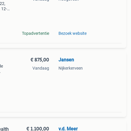
22,
 12-
x 610
emmen
Topadvertentie
Bezoek website
€ 875,00
Jansen
de
Vandaag
Nijkerkerveen
teerd
€ 1.100,00
v.d. Meer
ealth