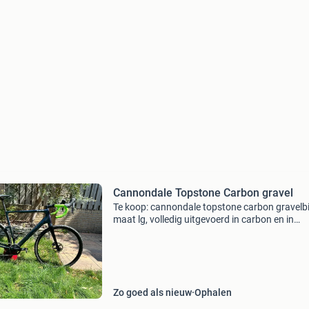
Cannondale Topstone Carbon gravel
Te koop: cannondale topstone carbon gravelbi
maat lg, volledig uitgevoerd in carbon en in
uitstekende staat. De fiets is perfect onderho
en direct klaar voor gebruik. Volledig carbon 
en
Zo goed als nieuw
Ophalen