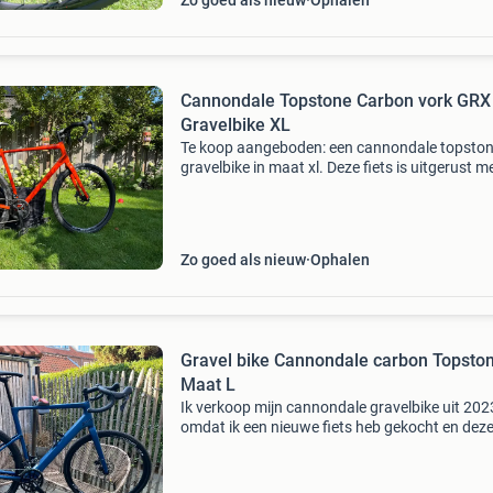
Zo goed als nieuw
Ophalen
Cannondale Topstone Carbon vork GRX
Gravelbike XL
Te koop aangeboden: een cannondale topsto
gravelbike in maat xl. Deze fiets is uitgerust m
lichtgewicht carbon voorvork en een betrouw
shimano grx groepset, ideaal voor zowel
onverharde pa
Zo goed als nieuw
Ophalen
Gravel bike Cannondale carbon Topstone 6
Maat L
Ik verkoop mijn cannondale gravelbike uit 202
omdat ik een nieuwe fiets heb gekocht en dez
over heb. De cannondale topstone 6 staat voo
carbon gravelbike met een comfortabele zith
en