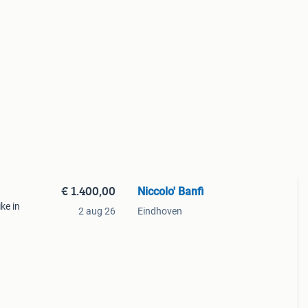
€ 1.400,00
Niccolo' Banfi
ke in
2 aug 26
Eindhoven
uden
frame