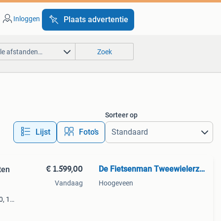
Inloggen
Plaats advertentie
lle afstanden…
Zoek
Sorteer op
Lijst
Foto’s
€ 1.599,00
De Fietsenman Tweewielerzaak
ten
Vandaag
Hoogeveen
, 11-
6030
kstel