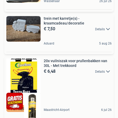
Wassenaar
26 jul 26
trein met karretje(s) -
kraamcadeau/decoratie
€ 7,50
Details
Aduard
5 aug 26
20x vuilniszak voor prullenbakken van
30L - Met trekkoord
€ 6,48
Details
TOPVERKOPER
Maastricht-Airport
6 jul 26