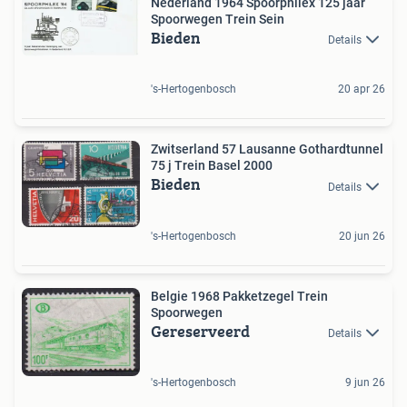
Nederland 1964 Spoorphilex 125 jaar
Spoorwegen Trein Sein
Bieden
Details
's-Hertogenbosch
20 apr 26
Zwitserland 57 Lausanne Gothardtunnel
75 j Trein Basel 2000
Bieden
Details
's-Hertogenbosch
20 jun 26
Belgie 1968 Pakketzegel Trein
Spoorwegen
Gereserveerd
Details
's-Hertogenbosch
9 jun 26