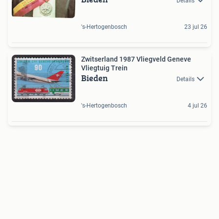
Details
's-Hertogenbosch
23 jul 26
Zwitserland 1987 Vliegveld Geneve
Vliegtuig Trein
Bieden
Details
's-Hertogenbosch
4 jul 26