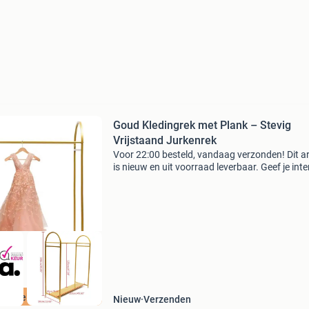
Goud Kledingrek met Plank – Stevig
Vrijstaand Jurkenrek
Voor 22:00 besteld, vandaag verzonden! Dit ar
is nieuw en uit voorraad leverbaar. Geef je inter
bruidswinkel of eventlocatie een stijlvolle en
functionele upgrade met dit elegante gouden k
ordeeld met 9+
Nieuw
Verzenden