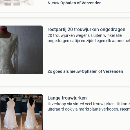
Nieuw
Ophalen of Verzenden
restpartij 20 trouwjurken ongedragen
20 trouwjurken wegens sluiten winkel alle
ongedragen satijn en zijde tegen elk aannemeli
bod
Zo goed als nieuw
Ophalen of Verzenden
Lange trouwjurken
Ik verkoop via vinted veel trouwjurken. Ik kan 
uiteraard ook via marktplaats verkopen. Nee
gerust een kijkje! Mijn profiel heet thyrzadg. Hi
staan betere en uitgebreide foto&#39;s + een