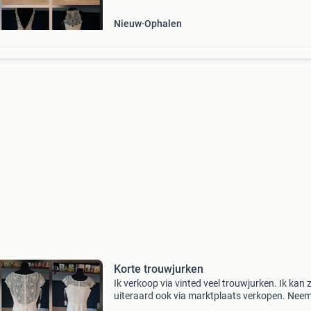
Nieuw
Ophalen
Korte trouwjurken
Ik verkoop via vinted veel trouwjurken. Ik kan 
uiteraard ook via marktplaats verkopen. Nee
gerust een kijkje! Mijn profiel heet thyrzadg. Hi