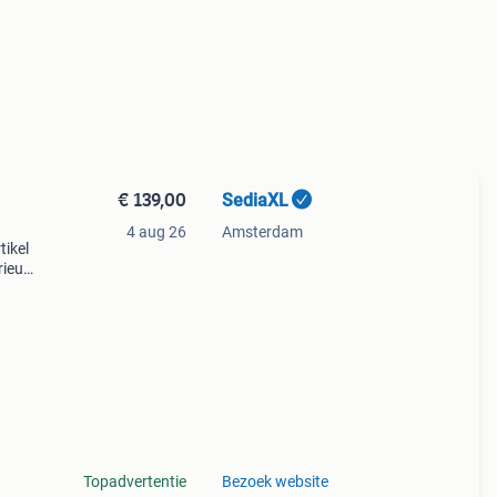
€ 139,00
SediaXL
4 aug 26
Amsterdam
tikel
ieur,
le
Topadvertentie
Bezoek website