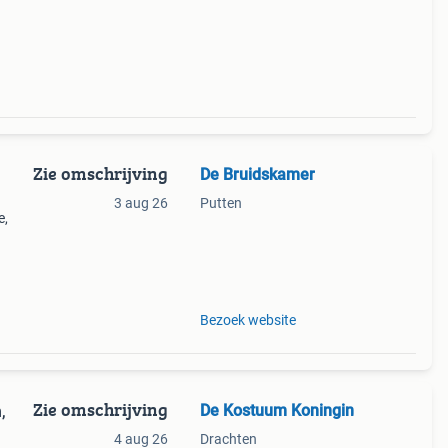
 accu
Zie omschrijving
De Bruidskamer
3 aug 26
Putten
e,
kunt
nog
Bezoek website
Zie omschrijving
De Kostuum Koningin
,
4 aug 26
Drachten