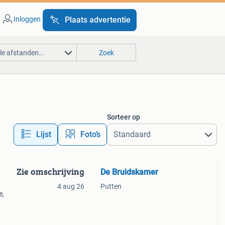
Inloggen
Plaats advertentie
lle afstanden…
Zoek
Sorteer op
Lijst
Foto’s
Zie omschrijving
De Bruidskamer
4 aug 26
Putten
e,
kunt
nog