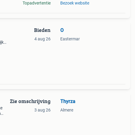
Topadvertentie
Bezoek website
Bieden
O
4 aug 26
Eastermar
jk
Zie omschrijving
Thyrza
ze
3 aug 26
Almere
m
er
 accu