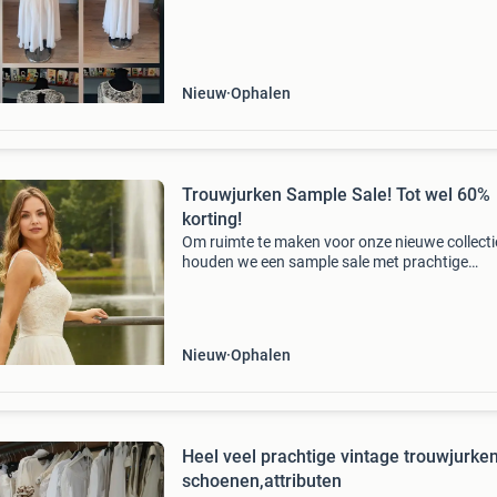
staan betere en uitgebreide foto&#39;s + een
Nieuw
Ophalen
Trouwjurken Sample Sale! Tot wel 60%
korting!
Om ruimte te maken voor onze nieuwe collecti
houden we een sample sale met prachtige
trouwjurken tegen een extra scherpe prijs! Je 
jouw droomjurk misschien zelfs dezelfde dag 
mee naar huis
Nieuw
Ophalen
Heel veel prachtige vintage trouwjurken
schoenen,attributen