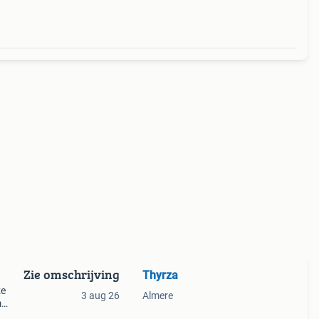
Zie omschrijving
Thyrza
ze
3 aug 26
Almere
m
er