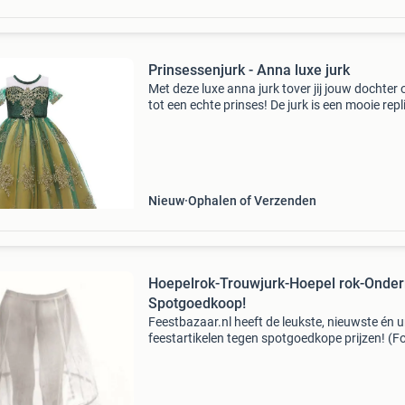
Prinsessenjurk - Anna luxe jurk
Met deze luxe anna jurk tover jij jouw dochter
tot een echte prinses! De jurk is een mooie repl
van de trouwjurk van de prachtige roodharige
prinses anna uit de film frozen. Ben jij op zoek
Nieuw
Ophalen of Verzenden
Hoepelrok-Trouwjurk-Hoepel rok-Onderr
Spotgoedkoop!
Feestbazaar.nl heeft de leukste, nieuwste én 
feestartikelen tegen spotgoedkope prijzen! (F
hoepelrok - €21,50 (foto 2) bruidshoed met slui
€7,95 (foto 3) bruidsluier - &euro