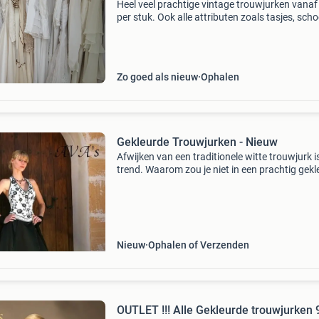
Heel veel prachtige vintage trouwjurken vanaf
per stuk. Ook alle attributen zoals tasjes, sch
haarkammetjes, handschoenen enz. Te koop 
een klein prijsje. Let op alleen ophalen ui
Zo goed als nieuw
Ophalen
Gekleurde Trouwjurken - Nieuw
Afwijken van een traditionele witte trouwjurk i
trend. Waarom zou je niet in een prachtig gek
bruidsjurk je huwelijk laten voltrekken. B.v.b. 
ivoorwitte bruidjurk/avondjurk in een 3-d
Nieuw
Ophalen of Verzenden
OUTLET !!! Alle Gekleurde trouwjurken 