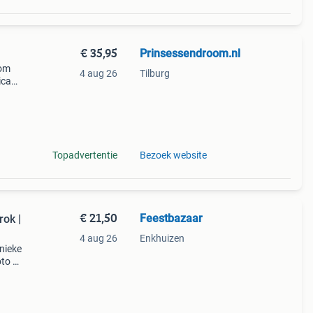
€ 35,95
Prinsessendroom.nl
 om
4 aug 26
Tilburg
ica
 naar
Topadvertentie
Bezoek website
€ 21,50
Feestbazaar
ok |
4 aug 26
Enkhuizen
unieke
oto 1)
er -