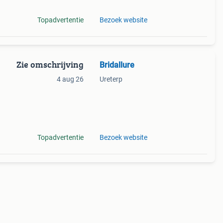
Topadvertentie
Bezoek website
Zie omschrijving
Bridallure
4 aug 26
Ureterp
Topadvertentie
Bezoek website