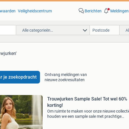
waarden
Veiligheidscentrum
Berichten
Meldingen
Alle categorieën…
A
uwjurken'
Ontvang meldingen van
r je zoekopdracht
nieuwe zoekresultaten
Trouwjurken Sample Sale! Tot wel 60%
korting!
Om ruimte te maken voor onze nieuwe collecti
houden we een sample sale met prachtige
trouwjurken tegen een extra scherpe prijs! Je 
jouw droomjurk misschien zelfs dezelfde dag 