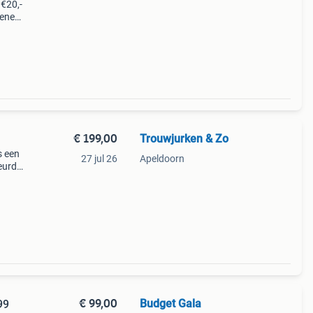
 €20,-
oenen,
voor
€ 199,00
Trouwjurken & Zo
s een
27 jul 26
Apeldoorn
leurde
Zwart
€ 99,00
Budget Gala
99