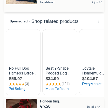
Lepelstraat
9 jun 26
Honden tuig.
€ 7,50
Details