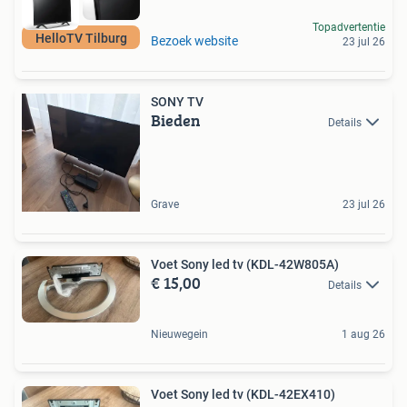
Topadvertentie
HelloTV Tilburg
Bezoek website
23 jul 26
SONY TV
Bieden
Details
Grave
23 jul 26
Voet Sony led tv (KDL-42W805A)
€ 15,00
Details
Nieuwegein
1 aug 26
Voet Sony led tv (KDL-42EX410)