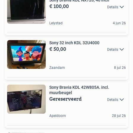
Sony Bravia KDL NX720, 46 inch
€ 100,00
Details
Lelystad
4 jun 26
Sony 32 inch KDL 32U4000
€ 50,00
Details
Zaandam
8 jul 26
Sony Bravia KDL 42W805A. incl.
muurbeugel
Gereserveerd
Details
Apeldoorn
28 jul 26