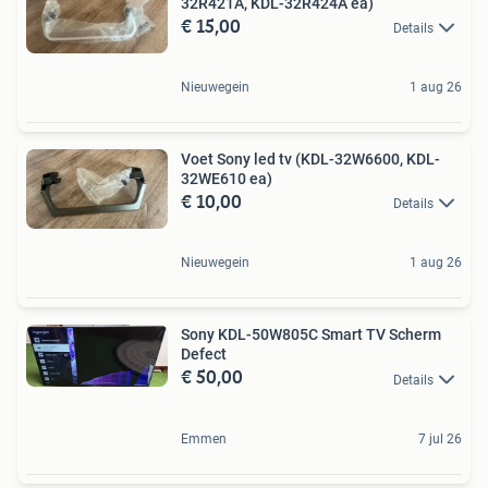
32R421A, KDL-32R424A ea)
€ 15,00
Details
Nieuwegein
1 aug 26
Voet Sony led tv (KDL-32W6600, KDL-
32WE610 ea)
€ 10,00
Details
Nieuwegein
1 aug 26
Sony KDL-50W805C Smart TV Scherm
Defect
€ 50,00
Details
Emmen
7 jul 26