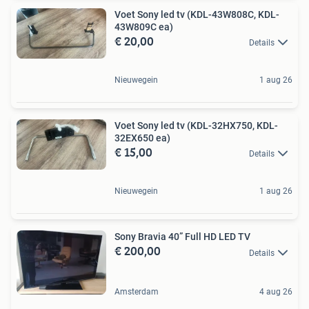
Voet Sony led tv (KDL-43W808C, KDL-
43W809C ea)
€ 20,00
Details
Nieuwegein
1 aug 26
Voet Sony led tv (KDL-32HX750, KDL-
32EX650 ea)
€ 15,00
Details
Nieuwegein
1 aug 26
Sony Bravia 40” Full HD LED TV
€ 200,00
Details
Amsterdam
4 aug 26