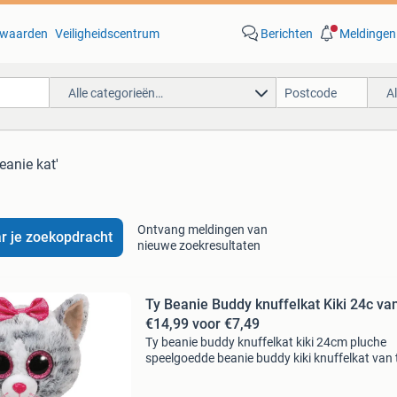
waarden
Veiligheidscentrum
Berichten
Meldingen
Alle categorieën…
A
beanie kat'
Ontvang meldingen van
r je zoekopdracht
nieuwe zoekresultaten
Ty Beanie Buddy knuffelkat Kiki 24c va
€14,99 voor €7,49
Ty beanie buddy knuffelkat kiki 24cm pluche
speelgoedde beanie buddy kiki knuffelkat van t
een onweerstaanbaar zachte pluche kat van 
Met haar schattige grijze vacht en grote