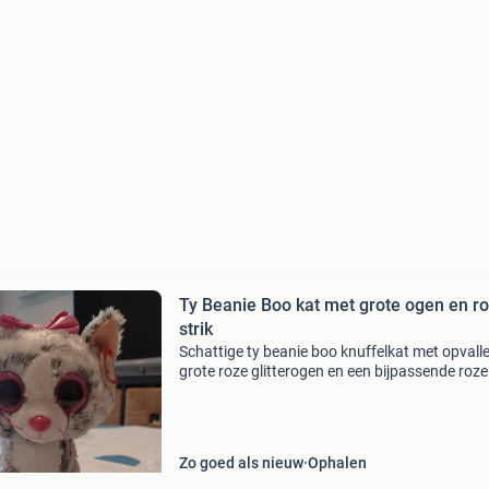
Ty Beanie Boo kat met grote ogen en r
strik
Schattige ty beanie boo knuffelkat met opvall
grote roze glitterogen en een bijpassende roze 
op haar hoofd. De kat heeft een zachte, grijs-w
vacht met streepjes. Ze is in uitstekende sta
Zo goed als nieuw
Ophalen