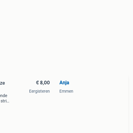
€ 8,00
Anja
oze
Eergisteren
Emmen
ende
strik
itte