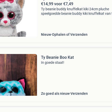
€14,99 voor €7,49
Ty beanie buddy knuffelkat kiki 24cm pluche
speelgoedde beanie buddy kiki knuffelkat van t
een onweerstaanbaar zachte pluche kat van 
Met haar schattige grijze vacht en grote
glinsterende oge
Nieuw
Ophalen of Verzenden
Ty Beanie Boo Kat
In goede staat!
Zo goed als nieuw
Verzenden