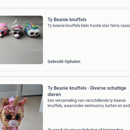
Ty Beanie knuffels
Ty beanie knuffels klein hootie star ferris cass
Gebruikt
Ophalen
Ty Beanie knuffels - Diverse schattige
dieren
Een verzameling van verschillende ty beanie
knuffels, waaronder eenhoorns, katten en and
schattige dieren. Ze zijn in uitstekende staat e
klaar voor een nieuw thuis. Perfect voor
verzamelaars of a