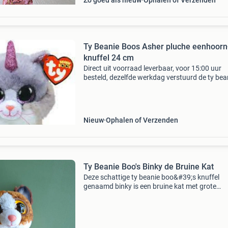
Zo goed als nieuw
Ophalen of Verzenden
Ty Beanie Boos Asher pluche eenhoorn
knuffel 24 cm
Direct uit voorraad leverbaar, voor 15:00 uur
besteld, dezelfde werkdag verstuurd de ty bea
buddy asher cat 24cm is een bijzondere knuffe
die de harten van verzamelaars en kinderen
verovert. De
Nieuw
Ophalen of Verzenden
Ty Beanie Boo's Binky de Bruine Kat
Deze schattige ty beanie boo&#39;s knuffel
genaamd binky is een bruine kat met grote
glinsterende ogen. Binky is ongeveer 15 cm gr