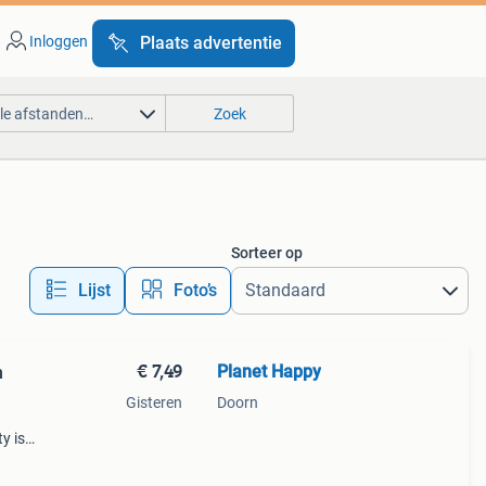
Inloggen
Plaats advertentie
lle afstanden…
Zoek
Sorteer op
Lijst
Foto’s
€ 7,49
Planet Happy
n
Gisteren
Doorn
y is
24cm.