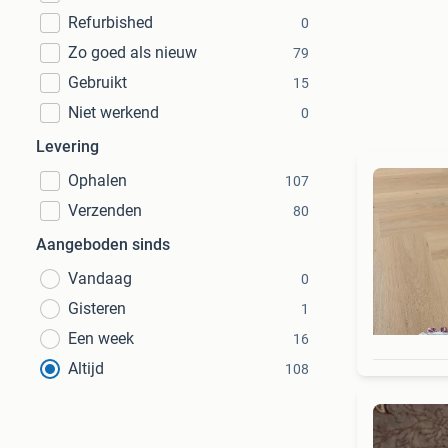
Refurbished
0
Zo goed als nieuw
79
Gebruikt
15
Niet werkend
0
Levering
Ophalen
107
Verzenden
80
Aangeboden sinds
Vandaag
0
Gisteren
1
Een week
16
Altijd
108