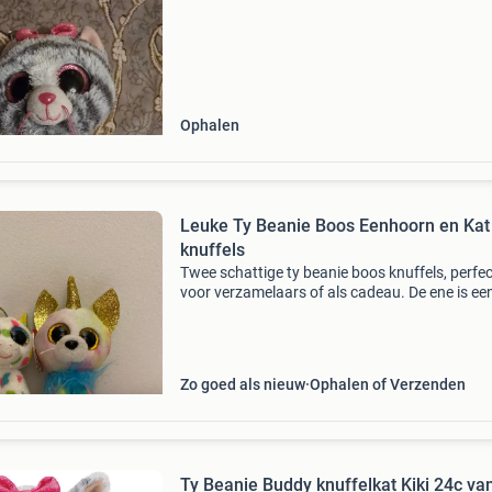
Ophalen
Leuke Ty Beanie Boos Eenhoorn en Kat
knuffels
Twee schattige ty beanie boos knuffels, perfec
voor verzamelaars of als cadeau. De ene is ee
witte eenhoorn met kleurrijke stippen, de ander
een regenboogkleurige kat met een gouden h
en ore
Zo goed als nieuw
Ophalen of Verzenden
Ty Beanie Buddy knuffelkat Kiki 24c va