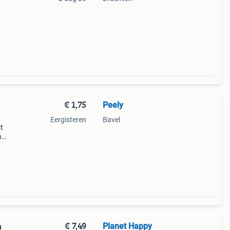
€ 1,75
Peely
Eergisteren
Bavel
t
n
e is
oorn
€ 7,49
Planet Happy
n