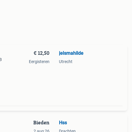
€ 12,50
jelsmahilde
3
Eergisteren
Utrecht
Bieden
Hss
2 aug 26
Drachten