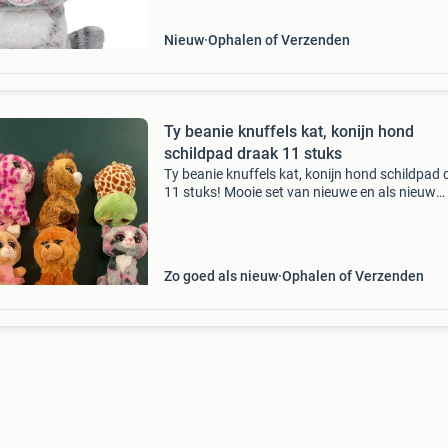
glinsterende oge
Nieuw
Ophalen of Verzenden
Ty beanie knuffels kat, konijn hond
schildpad draak 11 stuks
Ty beanie knuffels kat, konijn hond schildpad
11 stuks! Mooie set van nieuwe en als nieuw
knuffels van ty beanies. Bieden naar waarde.
Ophalen in zeist of verzenden voor kosten en r
koper p
Zo goed als nieuw
Ophalen of Verzenden