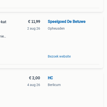
€ 11,99
Speelgoed De Betuwe
-kat
2 aug 26
Opheusden
nie
lkat
Bezoek website
€ 2,00
HC
4 aug 26
Berlicum
oot