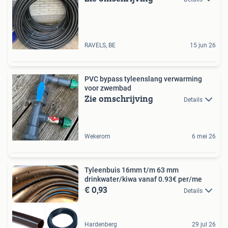
RAVELS, BE
15 jun 26
PVC bypass tyleenslang verwarming
voor zwembad
Zie omschrijving
Details
Wekerom
6 mei 26
Tyleenbuis 16mm t/m 63 mm
drinkwater/kiwa vanaf 0.93€ per/me
€ 0,93
Details
Hardenberg
29 jul 26