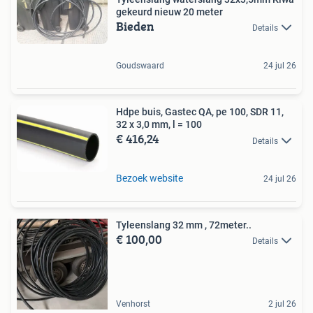
gekeurd nieuw 20 meter
Bieden
Details
Goudswaard
24 jul 26
Hdpe buis, Gastec QA, pe 100, SDR 11,
32 x 3,0 mm, l = 100
€ 416,24
Details
Bezoek website
24 jul 26
Tyleenslang 32 mm , 72meter..
€ 100,00
Details
Venhorst
2 jul 26