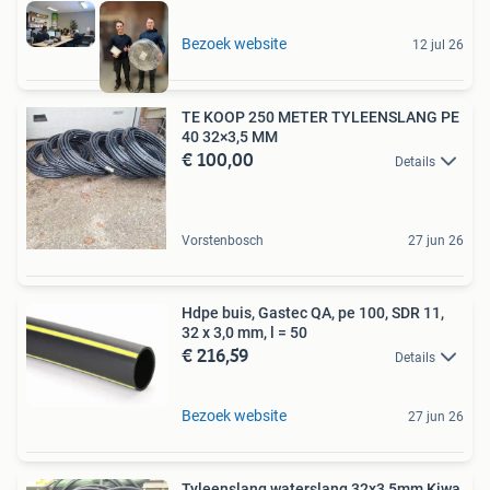
Bezoek website
12 jul 26
TE KOOP 250 METER TYLEENSLANG PE
40 32×3,5 MM
€ 100,00
Details
Vorstenbosch
27 jun 26
Hdpe buis, Gastec QA, pe 100, SDR 11,
32 x 3,0 mm, l = 50
€ 216,59
Details
Bezoek website
27 jun 26
Tyleenslang waterslang 32x3,5mm Kiwa