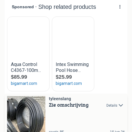
tyleenslang
Zie omschrijving
Details
ravels, BE
15 jun 26