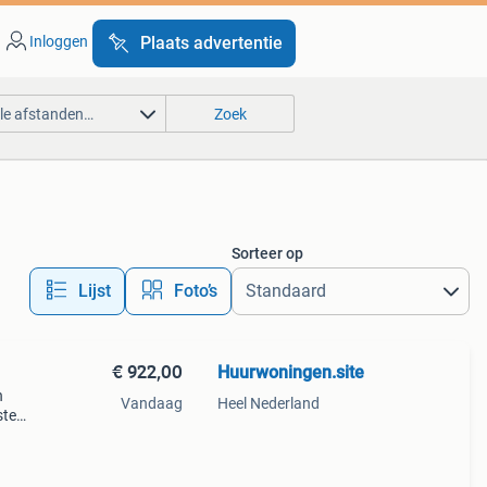
Inloggen
Plaats advertentie
lle afstanden…
Zoek
Sorteer op
Lijst
Foto’s
€ 922,00
Huurwoningen.site
n
Vandaag
Heel Nederland
ste
t u
t een