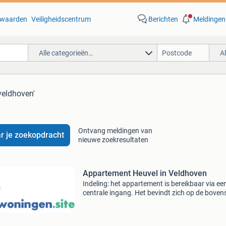
waarden
Veiligheidscentrum
Berichten
Meldingen
Alle categorieën…
A
veldhoven'
Ontvang meldingen van
r je zoekopdracht
nieuwe zoekresultaten
Appartement Heuvel in Veldhoven
Indeling: het appartement is bereikbaar via ee
centrale ingang. Het bevindt zich op de boven
verdieping van het pand. Via de voordeur kom
direct in de woonkamer. Deze woonkamer heef
ruime