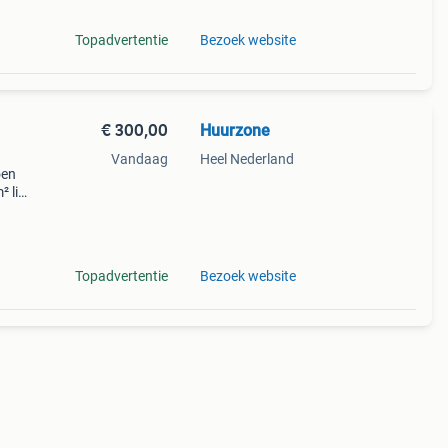
Topadvertentie
Bezoek website
€ 300,00
Huurzone
Vandaag
Heel Nederland
oen
² ligt
che
en ge
Topadvertentie
Bezoek website