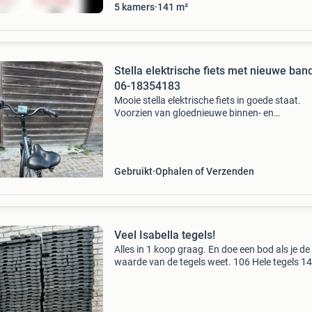
5
kamers
141
m²
Stella elektrische fiets met nieuwe ban
06-18354183
Mooie stella elektrische fiets in goede staat.
Voorzien van gloednieuwe binnen- en
buitenbanden, zowel voor als achter, voor een
veilige en comfortabele rit. Ideaal voor dagelij
gebruik of langere f
Gebruikt
Ophalen of Verzenden
Veel Isabella tegels!
Alles in 1 koop graag. En doe een bod als je de
waarde van de tegels weet. 106 Hele tegels 14
halve tegels 9 driekwart 3 drempels