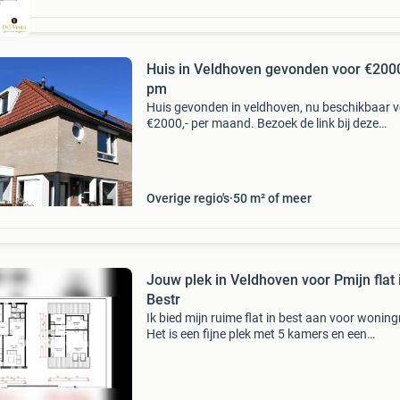
Huis in Veldhoven gevonden voor €2000
pm
Huis gevonden in veldhoven, nu beschikbaar 
€2000,- per maand. Bezoek de link bij deze
advertentie en bekijk alle eigenschappen van 
woonruimte en meer gevonden woonruimtes i
veldhoven s
Overige regio's
50 m² of meer
Jouw plek in Veldhoven voor Pmijn flat 
Bestr
Ik bied mijn ruime flat in best aan voor woningr
Het is een fijne plek met 5 kamers en een
oppervlakte van 141 m². Ik zoek een woning in
omgeving van veldhoven, eindhoven, best, eers
son en