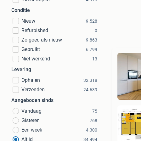
Conditie
Nieuw
9.528
Refurbished
0
Zo goed als nieuw
9.863
Gebruikt
6.799
Niet werkend
13
Levering
Ophalen
32.318
Verzenden
24.639
Aangeboden sinds
Vandaag
75
Gisteren
768
Een week
4.300
Mee
Altijd
34.494