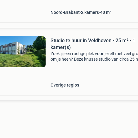
Noord-Brabant
2
kamers
40
m²
Studio te huur in Veldhoven - 25 m² - 1
kamer(s)
Zoek jij een rustige plek voor jezelf met veel gr
om je heen? Deze knusse studio van circa 25 m
in een groene woonomgeving en biedt praktis
voorzieningen zoals gedeelde wasmachines, e
Overige regio's