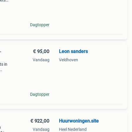
iets
ltijd
Dagtopper
€ 95,00
Leon sanders
-
Vandaag
Veldhoven
ts in
 fiets
Dagtopper
€ 922,00
Huurwoningen.site
n
Vandaag
Heel Nederland