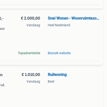
€ 2.000,00
Snel Wonen - Woonruimtezoekservice
,-
Vandaag
Heel Nederland
voor
deze
n
Topadvertentie
Bezoek website
€ 1.010,00
Ruilwoning
in
Vandaag
Best
uil.
 de
el,