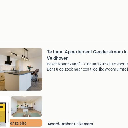
Te huur: Appartement Genderstroom in
Veldhoven
Beschikbaar vanaf 17 januari 2027luxe short 
Bent u op zoek naar een tijdelijke woonruimte 
veldhoven? Dan is een short stay in veldhoven
perfecte oplossing voor u!of u nu voor werk, s
r op onze site
Noord-Brabant
3
kamers