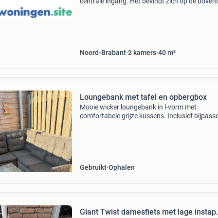
centrale ingang. Het bevindt zich op de boven
verdieping van het pand. Via de voordeur kom
direct in de woonkamer. Deze woonkamer heef
ruime
Noord-Brabant
2
kamers
40
m²
Loungebank met tafel en opbergbox
Mooie wicker loungebank in l-vorm met
comfortabele grijze kussens. Inclusief bijpas
salontafel met glazen blad en een ruime opbe
voor de kussens. Ideaal voor een gezellige zit
in de tuin
Gebruikt
Ophalen
Giant Twist damesfiets met lage instap.