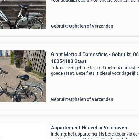
voor dagelijks gebruik of langere tochten. De f
wordt geleverd met twee accu&#39;s, zodat u a
een reserve heeft of langere afstanden k
Gebruikt
Ophalen of Verzenden
Giant Metro 4 Damesfiets - Gebruikt, 06
18354183 Staat
Te koop: een gebruikte giant metro 4 damesfie
goede staat. Deze fiets is ideaal voor dagelijks
gebruik in de stad of voor recreatieve ritjes. De
is voorzien van een comfortabel zadel, een b
Gebruikt
Ophalen of Verzenden
Appartement Heuvel in Veldhoven
Indeling: het appartement is bereikbaar via ee