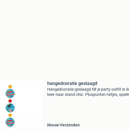
hangedcoratie geslaagd
Hangedcoratie geslaagd tilt je party outfit in 
keer naar stand chic. Pluspunten netjes, speel
feestelijk tegelijk. Past bij uiteenlopende thema
Handig in de verkleedkist. Uw winkel en webwi
Nieuw
Verzenden