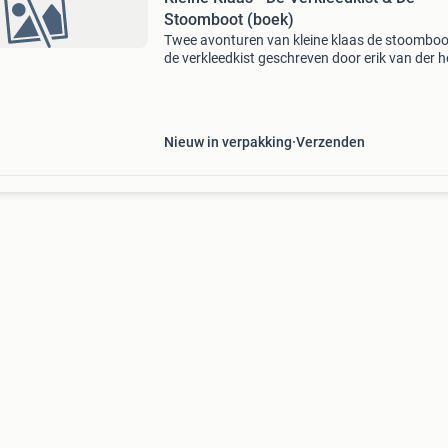
Stoomboot (boek)
Twee avonturen van kleine klaas de stoomboo
de verkleedkist geschreven door erik van der h
en michel taanman. Met tekeningen van oirik.
Naast deze aanbieding heeft megamoviestor
nog vee
Nieuw in verpakking
Verzenden