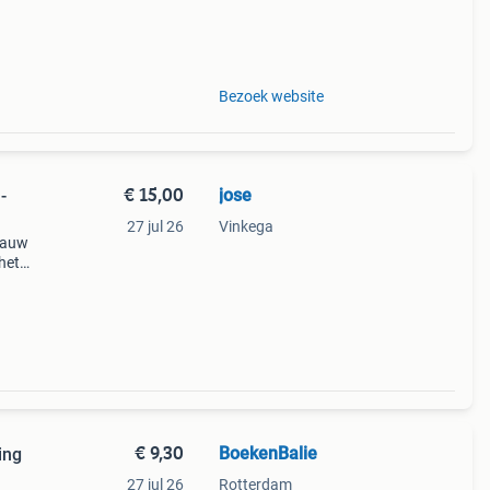
Bezoek website
€ 15,00
jose
27 jul 26
Vinkega
blauw
het
€ 9,30
BoekenBalie
ing
27 jul 26
Rotterdam