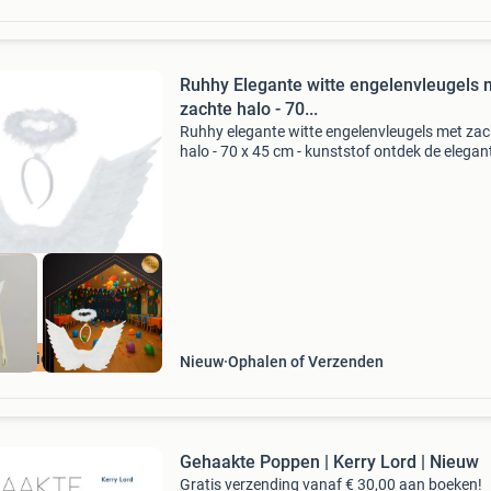
Ruhhy Elegante witte engelenvleugels 
zachte halo - 70...
Ruhhy elegante witte engelenvleugels met zac
halo - 70 x 45 cm - kunststof ontdek de elegan
witte engelenvleugels met zachte halo - 70 x 
- kunststof witte engelenvleugels met halo va
ruhhy
Aanbieding
Nieuw
Ophalen of Verzenden
Gehaakte Poppen | Kerry Lord | Nieuw
Gratis verzending vanaf € 30,00 aan boeken!