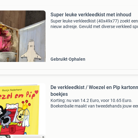
Super leuke verkleedkist met inhoud
Super leuke verkleedkist (40x49x77) zoekt een
nieuw adresje. Gevuld met diverse verkleed sp
voor jongens en meisjes tussen ongeveer de 4
jaar. Hier jaren lang mee gespeeld, nu uitgespe
Gebruikt
Ophalen
De verkleedkist / Woezel en Pip karton
boekjes
Korting: nu van 14.2 Euro, voor 10.65 Euro.
Boekenbalie maakt van tweedehands jouw ee
keuze. Met een trustscore van 4,8 (excellent) 
dagen retour garantie maken we dat iedere d
waar. Bestel