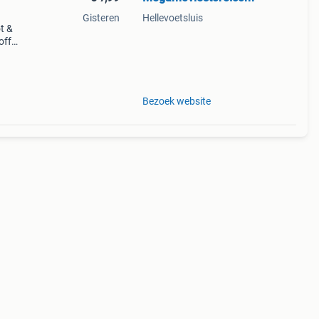
Gisteren
Hellevoetsluis
t &
off
e.com
Bezoek website