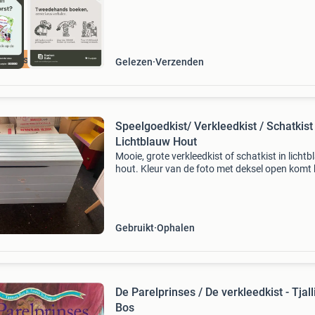
cherpste prijs
Gelezen
Verzenden
Speelgoedkist/ Verkleedkist / Schatkist -
Lichtblauw Hout
Mooie, grote verkleedkist of schatkist in licht
hout. Kleur van de foto met deksel open komt 
meest overeen maar kan wel een likje verf
gebruiken. Breedte 80 diepte 40 hoogte 50,5
Gebruikt
Ophalen
De Parelprinses / De verkleedkist - Tjall
Bos