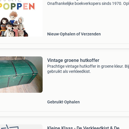
Onafhankelijke boekverkopers sinds 1970. Op
in onze boekhandel in nijmegen of dezelfde da
verstuurd bij bestellingen van ma t/m vr voor 
Uur
Nieuw
Ophalen of Verzenden
Vintage groene hutkoffer
Prachtige vintage hutkoffer in groene kleur. Bi
gebruikt als verkleedkist.
Gebruikt
Ophalen
Kleine Klaas - De Verkleedkist & De