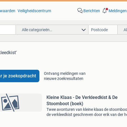
waarden
Veiligheidscentrum
Berichten
Meldingen
Alle categorieën…
A
kleedkist'
Ontvang meldingen van
r je zoekopdracht
nieuwe zoekresultaten
Kleine Klaas - De Verkleedkist & De
Stoomboot (boek)
Twee avonturen van kleine klaas de stoomboo
de verkleedkist geschreven door erik van der h
en michel taanman. Met tekeningen van oirik.
Naast deze aanbieding heeft megamoviestor