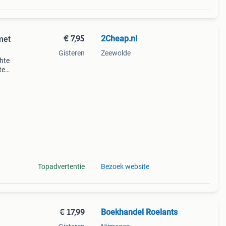
€ 7,95
2Cheap.nl
met
Gisteren
Zeewolde
hte
te
45 cm
n
Topadvertentie
Bezoek website
€ 17,99
Boekhandel Roelants