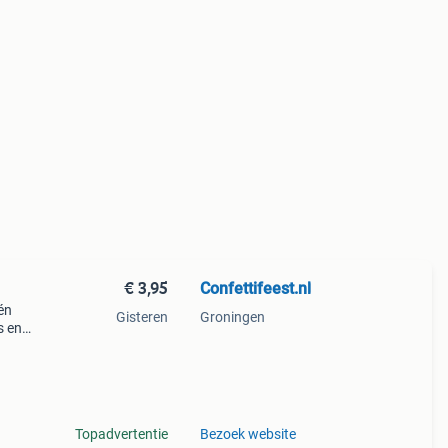
€ 3,95
Confettifeest.nl
één
Gisteren
Groningen
s en
’s.
Topadvertentie
Bezoek website