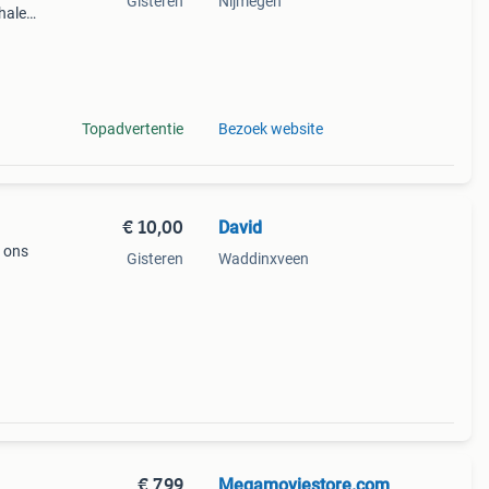
Gisteren
Nijmegen
halen
g
14.00
Topadvertentie
Bezoek website
€ 10,00
David
j ons
Gisteren
Waddinxveen
€ 7,99
Megamoviestore.com