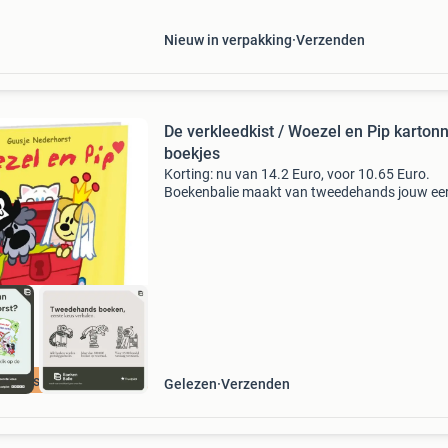
nog vee
Nieuw in verpakking
Verzenden
De verkleedkist / Woezel en Pip karton
boekjes
Korting: nu van 14.2 Euro, voor 10.65 Euro.
Boekenbalie maakt van tweedehands jouw ee
keuze. Met een trustscore van 4,8 (excellent) 
dagen retour garantie maken we dat iedere d
waar. Bestel
cherpste prijs
Gelezen
Verzenden