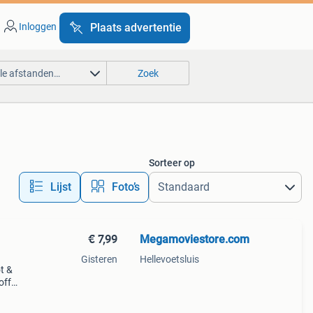
Inloggen
Plaats advertentie
lle afstanden…
Zoek
Sorteer op
Lijst
Foto’s
€ 7,99
Megamoviestore.com
Gisteren
Hellevoetsluis
t &
off
e.com