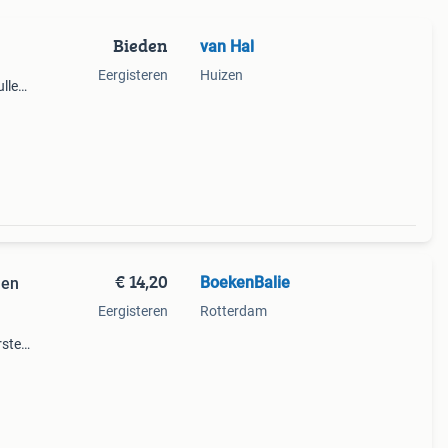
Bieden
van Hal
Eergisteren
Huizen
ullen
 en 8
eld.
€ 14,20
BoekenBalie
nen
Eergisteren
Rotterdam
rste
en 30
ag