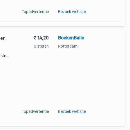
Topadvertentie
Bezoek website
€ 14,20
BoekenBalie
nen
Gisteren
Rotterdam
rste
en 30
ag
Topadvertentie
Bezoek website