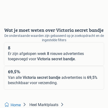
Wat je moet weten over Victoria secret bandje
De onderstaande waarden zijn gebaseerd op je zoekopdracht en de
ingestelde filters
8
Er zijn afgelopen week
8
nieuwe advertenties
toegevoegd voor
Victoria secret bandje
.
69,5%
Van alle
Victoria secret bandje
advertenties is
69,5%
beschikbaar voor verzending.
Heel Marktplaats
Home