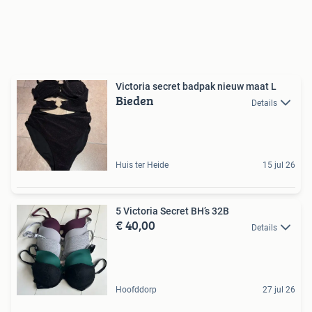
Victoria secret badpak nieuw maat L
Bieden
Details
Huis ter Heide
15 jul 26
5 Victoria Secret BH’s 32B
€ 40,00
Details
Hoofddorp
27 jul 26