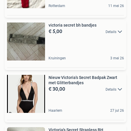
Rotterdam
11 mei 26
victoria secret bh bandjes
€ 5,00
Details
Kruiningen
3 mei 26
Nieuw Victoria's Secret Badpak Zwart
met Glitterbandjes
€ 30,00
Details
Haarlem
27 jul 26
Victoria's Secret Strapless BH