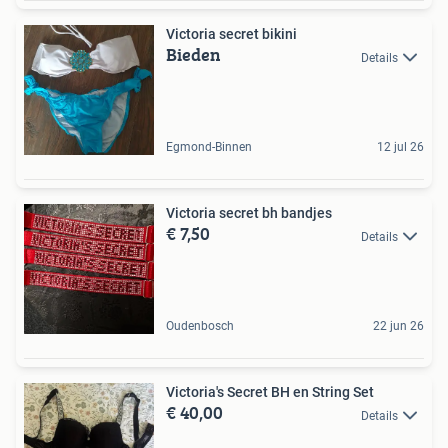
Victoria secret bikini
Bieden
Details
Egmond-Binnen
12 jul 26
Victoria secret bh bandjes
€ 7,50
Details
Oudenbosch
22 jun 26
Victoria's Secret BH en String Set
€ 40,00
Details