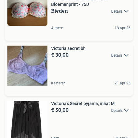
Bloemenprint - 75D
Bieden
Details
Almere
18 apr 26
Victoria secret bh
€ 30,00
Details
Kesteren
21 apr 26
Victoria’s Secret pyjama, maat M
€ 50,00
Details