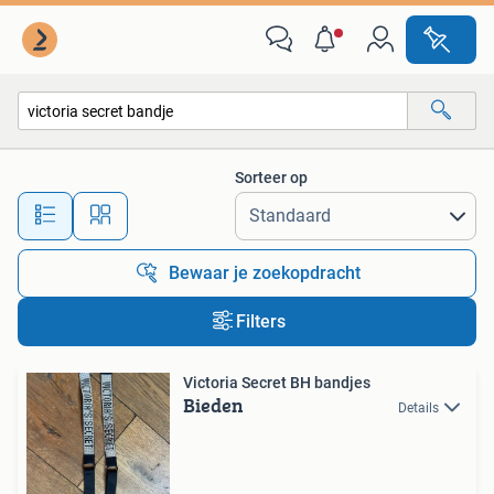
Alle categorieën…
Sorteer op
Alle afstanden…
Bewaar je zoekopdracht
Filters
Victoria Secret BH bandjes
Bieden
Details