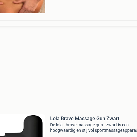
Lola Brave Massage Gun Zwart
De lola - brave massage gun - zwart is een
hoogwaardig en stijlvol sportmassageappara
dat ideaal is voor iedereen die op zoek is naar