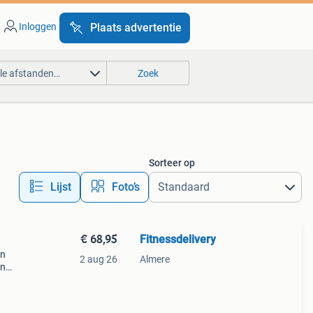
Inloggen
Plaats advertentie
lle afstanden…
Zoek
Sorteer op
Lijst
Foto’s
€ 68,95
Fitnessdelivery
en
2 aug 26
Almere
on
ange
vige