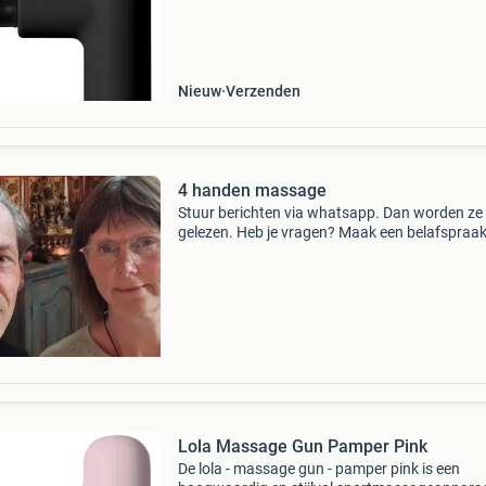
effectieve spierverzorging. Dankzij het krachti
motormechanism
Nieuw
Verzenden
4 handen massage
Stuur berichten via whatsapp. Dan worden ze
gelezen. Heb je vragen? Maak een belafspraak.
op de website voor de contactgegevens. 🌿 V
wie verlangt naar rust en overgave. In een wa
veilige
Lola Massage Gun Pamper Pink
De lola - massage gun - pamper pink is een