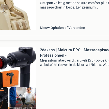
Ontspan volledig met de sakura comfort plus
massage chair in beige. Een premium
massageervaring die spanning weghaalt en 
welzijn verhoogt, of u nu thuis werkt of een
wellnessruimte runt. Verlic
Nieuw
Ophalen of Verzenden
2dekans | Maicura PRO - Massagepistoo
Professioneel -
Meer informatie over dit artikel? Druk op de kno
website ’ hierboven in de kleur: wit/blauw. W
bestellen bij 2dekansje.com? Voor 16:00 beste
morgen in huis binnen nederland. 1 Jaar garan