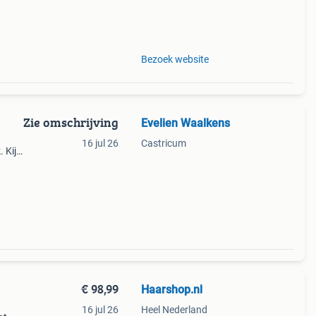
ge
Bezoek website
Zie omschrijving
Evelien Waalkens
16 jul 26
Castricum
 Kijk
oor
rme,
€ 98,99
Haarshop.nl
16 jul 26
Heel Nederland