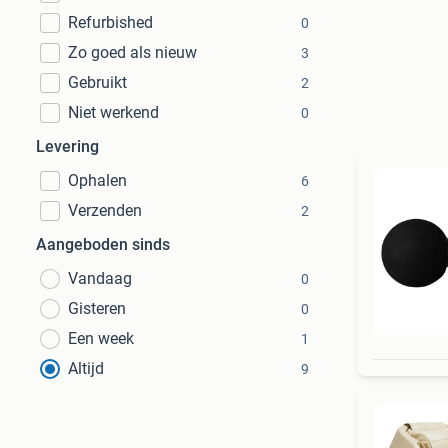
Refurbished
0
Zo goed als nieuw
3
Gebruikt
2
Niet werkend
0
Levering
Ophalen
6
Verzenden
2
Aangeboden sinds
Vandaag
0
Gisteren
0
Een week
1
Altijd
9