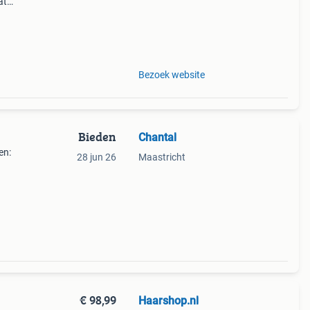
at
ge
Bezoek website
Bieden
Chantal
en:
28 jun 26
Maastricht
met
€ 98,99
Haarshop.nl