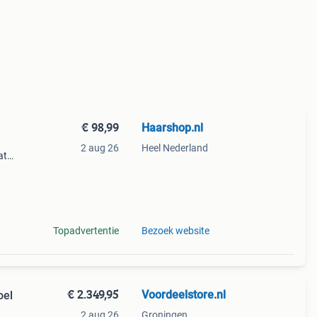
€ 98,99
Haarshop.nl
2 aug 26
Heel Nederland
at
ge
Topadvertentie
Bezoek website
€ 2.349,95
Voordeelstore.nl
oel
2 aug 26
Groningen