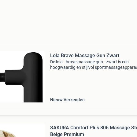
Lola Brave Massage Gun Zwart
De lola - brave massage gun - zwart is een
hoogwaardig en stijlvol sportmassageappara
dat ideaal is voor iedereen die op zoek is naar
effectieve spierverzorging. Dankzij het krachti
motormechanism
Nieuw
Verzenden
SAKURA Comfort Plus 806 Massage St
Beige Premium