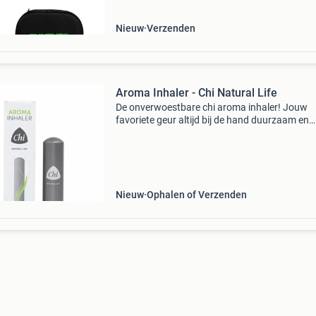
Nieuw
Verzenden
Aroma Inhaler - Chi Natural Life
De onverwoestbare chi aroma inhaler! Jouw
favoriete geur altijd bij de hand duurzaam en
hervulbaar de inhaler van chi is een variant op
klassieke inhaler maar met 2 grote voordelen: h
van roes
Nieuw
Ophalen of Verzenden