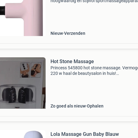
hoogwaardig en stijlvol sportmassageappara
dat ideaal is voor iedereen die op zoek is naar
effectieve spierverzorging. Dankzij het krachti
motormechanism
Nieuw
Verzenden
Hot Stone Massage
Princess 545800 hot stone massage. Vermog
220 w haal de beautysalon in huis!
Verwarmingsbasis voor 6 stenen voor een
ontspannen "hot-stone massage". Compleet 
vier stenen voor een heer
Zo goed als nieuw
Ophalen
Lola Massage Gun Baby Blauw