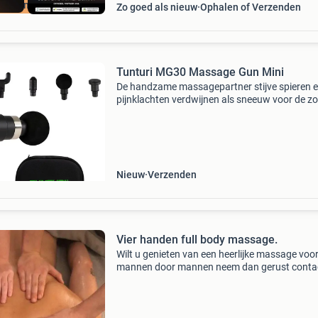
uurzame Deal
Zo goed als nieuw
Ophalen of Verzenden
Tunturi MG30 Massage Gun Mini
De handzame massagepartner stijve spieren 
pijnklachten verdwijnen als sneeuw voor de z
met deze tunturi massage gun mini. Na een l
dag werken aan je bureau, computer of na ste
fysieke arb
Nieuw
Verzenden
Vier handen full body massage.
Wilt u genieten van een heerlijke massage voo
mannen door mannen neem dan gerust conta
met mij op. Een uur massage kost 50 euro me
informatie nodig ? Neem gerust contact met m