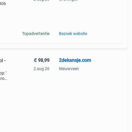
 806
uw
Topadvertentie
Bezoek website
€ 98,99
2dekansje.com
l -
2 aug 26
Nieuwveen
p: ‘
aarom
ld,
ti