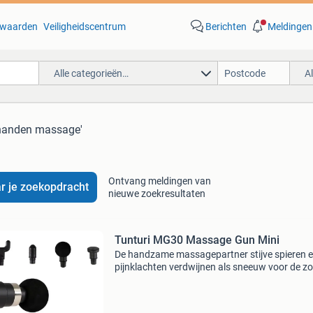
waarden
Veiligheidscentrum
Berichten
Meldingen
Alle categorieën…
A
 handen massage'
Ontvang meldingen van
r je zoekopdracht
nieuwe zoekresultaten
Tunturi MG30 Massage Gun Mini
De handzame massagepartner stijve spieren 
pijnklachten verdwijnen als sneeuw voor de z
met deze tunturi massage gun mini. Na een l
dag werken aan je bureau, computer of na ste
fysieke arb