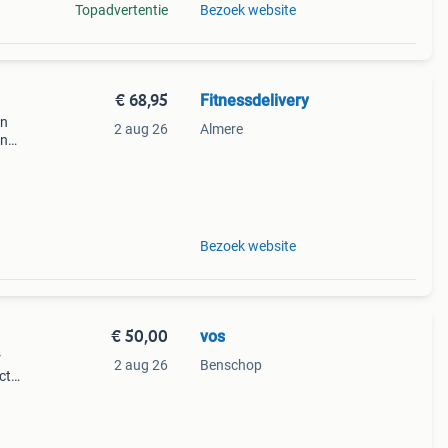
Topadvertentie
Bezoek website
€ 68,95
Fitnessdelivery
en
2 aug 26
Almere
on
ange
vige
Bezoek website
€ 50,00
vos
r
2 aug 26
Benschop
ct
er
ij op.