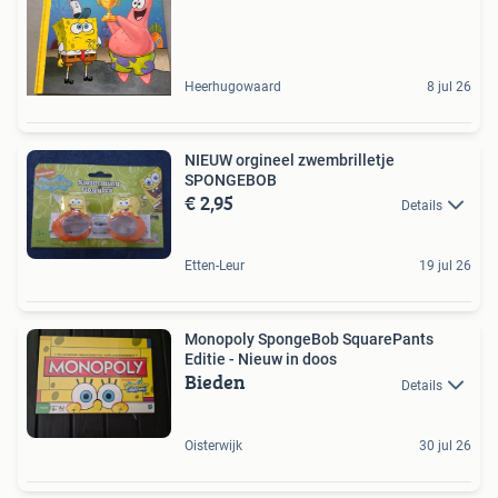
Heerhugowaard
8 jul 26
NIEUW orgineel zwembrilletje
SPONGEBOB
€ 2,95
Details
Etten-Leur
19 jul 26
Monopoly SpongeBob SquarePants
Editie - Nieuw in doos
Bieden
Details
Oisterwijk
30 jul 26