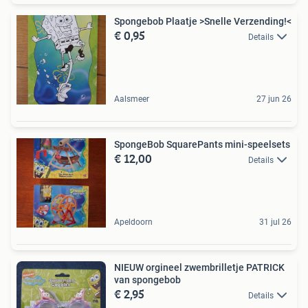
Spongebob Plaatje >Snelle Verzending!<
€ 0,95
Details
Aalsmeer
27 jun 26
SpongeBob SquarePants mini-speelsets
€ 12,00
Details
Apeldoorn
31 jul 26
NIEUW orgineel zwembrilletje PATRICK
van spongebob
€ 2,95
Details