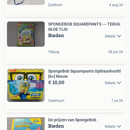
Zuidhorn
4 aug 26
SPONGEBOB SQUAREPANTS --- TERUG
IN DE TIJD
Bieden
Details
Tilburg
28 jun 26
SpongeBob Squarepants Opblaashoofd
[6+] Nieuw
€ 10,00
Details
Castricum
7 jul 26
De prijzen van SpongeBob
Bieden
Details