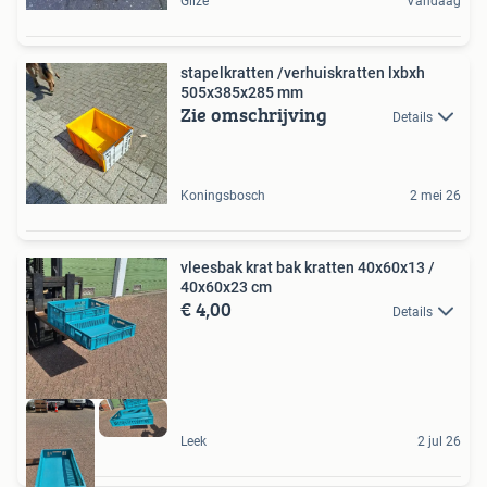
Gilze
Vandaag
stapelkratten /verhuiskratten lxbxh
505x385x285 mm
Zie omschrijving
Details
Koningsbosch
2 mei 26
vleesbak krat bak kratten 40x60x13 /
40x60x23 cm
€ 4,00
Details
Leek
2 jul 26