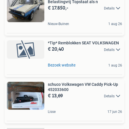
Belastingvrij Topstaat als n
€ 17.850,-
Details
Nieuw-Buinen
1 aug 26
*Tip* Remblokken SEAT VOLKSWAGEN
€ 20,40
Details
Bezoek website
1 aug 26
schuco Volkswagen VW Caddy Pick-Up
452033600
€ 13,69
Details
Lisse
17 jun 26