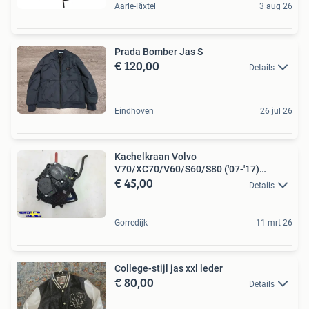
Aarle-Rixtel
3 aug 26
Prada Bomber Jas S
€ 120,00
Details
Eindhoven
26 jul 26
Kachelkraan Volvo
V70/XC70/V60/S60/S80 ('07-'17)
€ 45,00
30767027
Details
Gorredijk
11 mrt 26
College-stijl jas xxl leder
€ 80,00
Details