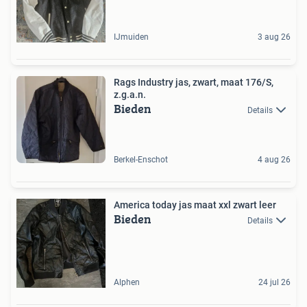
IJmuiden
3 aug 26
Rags Industry jas, zwart, maat 176/S,
z.g.a.n.
Bieden
Details
Berkel-Enschot
4 aug 26
America today jas maat xxl zwart leer
Bieden
Details
Alphen
24 jul 26